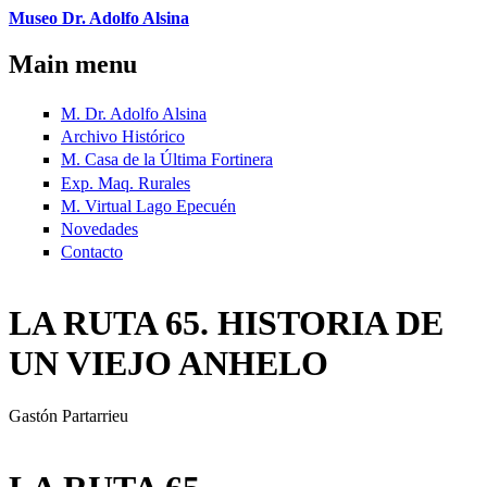
Skip to main content
Museo Dr. Adolfo Alsina
Main menu
M. Dr. Adolfo Alsina
Archivo Histórico
M. Casa de la Última Fortinera
Exp. Maq. Rurales
M. Virtual Lago Epecuén
Novedades
Contacto
LA RUTA 65. HISTORIA DE
UN VIEJO ANHELO
Gastón Partarrieu