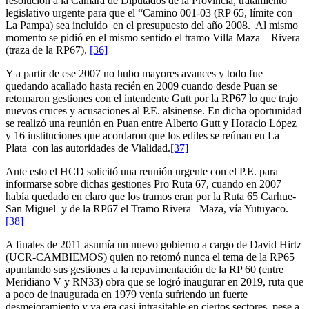
resolución a la Cámara de Diputados de la Provincia, tratamiento
legislativo urgente para que el “Camino 001-03 (RP 65, límite con
La Pampa) sea incluido en el presupuesto del año 2008. Al mismo
momento se pidió en el mismo sentido el tramo Villa Maza – Rivera
(traza de la RP67).
[36]
Y a partir de ese 2007 no hubo mayores avances y todo fue
quedando acallado hasta recién en 2009 cuando desde Puan se
retomaron gestiones con el intendente Gutt por la RP67 lo que trajo
nuevos cruces y acusaciones al P.E. alsinense. En dicha oportunidad
se realizó una reunión en Puan entre Alberto Gutt y Horacio López
y 16 instituciones que acordaron que los ediles se reúnan en La
Plata con las autoridades de Vialidad.
[37]
Ante esto el HCD solicitó una reunión urgente con el P.E. para
informarse sobre dichas gestiones Pro Ruta 67, cuando en 2007
había quedado en claro que los tramos eran por la Ruta 65 Carhue-
San Miguel y de la RP67 el Tramo Rivera –Maza, vía Yutuyaco.
[38]
A finales de 2011 asumía un nuevo gobierno a cargo de David Hirtz
(UCR-CAMBIEMOS) quien no retomó nunca el tema de la RP65
apuntando sus gestiones a la repavimentación de la RP 60 (entre
Meridiano V y RN33) obra que se logró inaugurar en 2019, ruta que
a poco de inaugurada en 1979 venía sufriendo un fuerte
desmejoramiento y ya era casi intrasitable en ciertos sectores, pese a