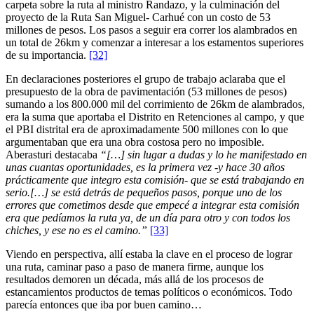
carpeta sobre la ruta al ministro Randazo, y la culminación del
proyecto de la Ruta San Miguel- Carhué con un costo de 53
millones de pesos. Los pasos a seguir era correr los alambrados en
un total de 26km y comenzar a interesar a los estamentos superiores
de su importancia.
[32]
En declaraciones posteriores el grupo de trabajo aclaraba que el
presupuesto de la obra de pavimentación (53 millones de pesos)
sumando a los 800.000 mil del corrimiento de 26km de alambrados,
era la suma que aportaba el Distrito en Retenciones al campo, y que
el PBI distrital era de aproximadamente 500 millones con lo que
argumentaban que era una obra costosa pero no imposible.
Aberasturi destacaba
“[…] sin lugar a dudas y lo he manifestado en
unas cuantas oportunidades, es la primera vez -y hace 30 años
prácticamente que integro esta comisión- que se está trabajando en
serio.[…] se está detrás de pequeños pasos, porque uno de los
errores que cometimos desde que empecé a integrar esta comisión
era que pedíamos la ruta ya, de un día para otro y con todos los
chiches, y ese no es el camino.”
[33]
Viendo en perspectiva, allí estaba la clave en el proceso de lograr
una ruta, caminar paso a paso de manera firme, aunque los
resultados demoren un década, más allá de los procesos de
estancamientos productos de temas políticos o económicos. Todo
parecía entonces que iba por buen camino…