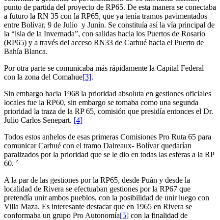
punto de partida del proyecto de RP65. De esta manera se conectaba
a futuro la RN 35 con la RP65, que ya tenía tramos pavimentados
entre Bolívar, 9 de Julio y Junín. Se constituía así la vía principal de
la “isla de la Invernada”, con salidas hacia los Puertos de Rosario
(RP65) y a través del acceso RN33 de Carhué hacia el Puerto de
Bahía Blanca.
Por otra parte se comunicaba más rápidamente la Capital Federal
con la zona del Comahue
[3]
.
Sin embargo hacia 1968 la prioridad absoluta en gestiones oficiales
locales fue la RP60, sin embargo se tomaba como una segunda
prioridad la traza de la RP 65, comisión que presidía entonces el Dr.
Julio Carlos Senepart.
[4]
Todos estos anhelos de esas primeras Comisiones Pro Ruta 65 para
comunicar Carhué con el tramo Daireaux- Bolívar quedarían
paralizados por la prioridad que se le dio en todas las esferas a la RP
60. ´
A la par de las gestiones por la RP65, desde Puán y desde la
localidad de Rivera se efectuaban gestiones por la RP67 que
pretendía unir ambos pueblos, con la posibilidad de unir luego con
Villa Maza. Es interesante destacar que en 1965 en Rivera se
conformaba un grupo Pro Autonomía
[5]
con la finalidad de