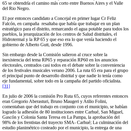
65 se obtendría el camino más corto entre Buenos Aires y el Valle
del Rio Negro.
El por entonces candidato a Concejal en primer lugar Cr Feliz
Falcón, en campaña resaltaba que había que trabajar en un plan
estratégico para el distrito, remarcando el agua potable para todos los
pueblos, la jerarquización de los centros de Salud distritales, el
Hidrotermal y la RP 65 y que eso era lo que venía haciendo el
gobierno de Alberto Gutt, desde 1996.
Sin embargo desde la Comisión salieron al cruce sobre la
inexistencia del tema RP65 y reparación RP60 en los anuncios
electorales, centrados casi todos en el debate sobre la conveniencia
de los festivales musicales verano 2006. La ruta 65 era para el grupo
el principal punto de desarrollo distrital y que nadie lo tenía como
eje fundamental, sobre todo en la campaña del partido oficialista.
[31]
En julio de 2006 la comisión Pro Ruta 65, cuyos referentes entonces
eran Gregorio Aberasturi, Bruno Maugeri y Atilio Folini,
comentaban que del trabajo en conjunto con el municipio, se habían
logrado la adhesión de 80 instituciones entre Carhué, San Miguel,
Gascón y Colonia Santa Teresa en La Pampa, la aprobación del
98% de los frentistas del trayecto SMA- Carhué; La culminación del
estudio planimétrico costeado por el municipio, la entrega de una