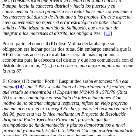
de la consideración que Rivera ya cuenta con salida hacia La
Pampa, hacia la cabecera distrital y hacia los puertos y en
consecuencia la traza propuesta es a todas luces más conveniente a
los intereses del distrito de Puan que a los propios. En este aspecto
creo conveniente no repetir el error estratégico de haber dado
salida a Villa Maza al partido de Salliqueló, que en lugar de
integrar a los macenses al distrito, los obliga a irse.
[13]
Por su parte, el concejal (PJ) José Molina declaraba que su
obligación era luchar por las dos rutas. Sin embargo entendía que la
RP65 con sus accesos a localidades sería de más importancia
económica para la cabecera del distrito y que nos comunicaría con el
distrito de Guaminí,
“[…] a mi criterio, una mayor importancia que
la ruta 67
.”
El Concejal Ricardo “Pochi” Laspiur declaraba entonces: “
En esa
minuta
[14]
- na. 1995- se solicitaba al Departamento Ejecutivo, en
qué estado se encontraba el Expediente Nº2400-8-1570/79 (Ruta
65) y se nos comunique el resultado de tales actuaciones. Con
motivo de no obtener ninguna respuesta, reflote un viejo proyecto
que me acercara el ex concejal Pacho, y reiteré el reclamo en abril
del 96, pero esta vez lo hice mediante un Proyecto de Resolución
dirigido al Poder Ejecutivo Provincial, proyecto que fue
acompañado de fundamentación y planos demostrativos a nivel
provincial y nacional. El día 6-5-1996 el Concejo resolvió mandarlo
a archivo. El argumento fue de que el intendente ya estaba