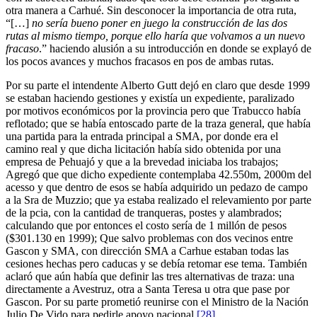
otra manera a Carhué. Sin desconocer la importancia de otra ruta,
“[…]
no sería bueno poner en juego la construcción de las dos
rutas al mismo tiempo, porque ello haría que volvamos a un nuevo
fracaso
.” haciendo alusión a su introducción en donde se explayó de
los pocos avances y muchos fracasos en pos de ambas rutas.
Por su parte el intendente Alberto Gutt dejó en claro que desde 1999
se estaban haciendo gestiones y existía un expediente, paralizado
por motivos económicos por la provincia pero que Trabucco había
reflotado; que se había entoscado parte de la traza general, que había
una partida para la entrada principal a SMA, por donde era el
camino real y que dicha licitación había sido obtenida por una
empresa de Pehuajó y que a la brevedad iniciaba los trabajos;
Agregó que que dicho expediente contemplaba 42.550m, 2000m del
acesso y que dentro de esos se había adquirido un pedazo de campo
a la Sra de Muzzio; que ya estaba realizado el relevamiento por parte
de la pcia, con la cantidad de tranqueras, postes y alambrados;
calculando que por entonces el costo sería de 1 millón de pesos
($301.130 en 1999); Que salvo problemas con dos vecinos entre
Gascon y SMA, con dirección SMA a Carhue estaban todas las
cesiones hechas pero caducas y se debía retomar ese tema. También
aclaró que aún había que definir las tres alternativas de traza: una
directamente a Avestruz, otra a Santa Teresa u otra que pase por
Gascon. Por su parte prometió reunirse con el Ministro de la Nación
Julio De Vido para pedirle apoyo nacional.
[28]