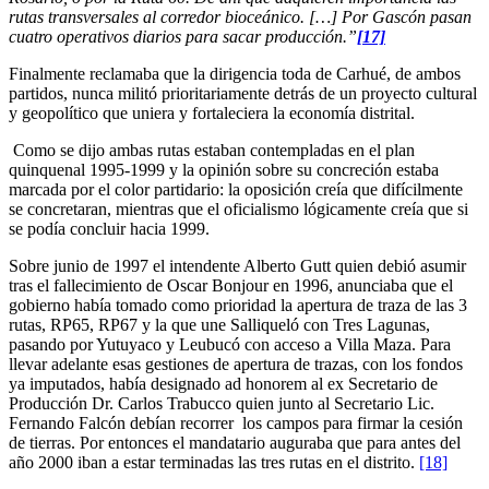
rutas transversales al corredor bioceánico. […] Por Gascón pasan
cuatro operativos diarios para sacar producción.”
[17]
Finalmente reclamaba que la dirigencia toda de Carhué, de ambos
partidos, nunca militó prioritariamente detrás de un proyecto cultural
y geopolítico que uniera y fortaleciera la economía distrital.
Como se dijo ambas rutas estaban contempladas en el plan
quinquenal 1995-1999 y la opinión sobre su concreción estaba
marcada por el color partidario: la oposición creía que difícilmente
se concretaran, mientras que el oficialismo lógicamente creía que si
se podía concluir hacia 1999.
Sobre junio de 1997 el intendente Alberto Gutt quien debió asumir
tras el fallecimiento de Oscar Bonjour en 1996, anunciaba que el
gobierno había tomado como prioridad la apertura de traza de las 3
rutas, RP65, RP67 y la que une Salliqueló con Tres Lagunas,
pasando por Yutuyaco y Leubucó con acceso a Villa Maza. Para
llevar adelante esas gestiones de apertura de trazas, con los fondos
ya imputados, había designado ad honorem al ex Secretario de
Producción Dr. Carlos Trabucco quien junto al Secretario Lic.
Fernando Falcón debían recorrer los campos para firmar la cesión
de tierras. Por entonces el mandatario auguraba que para antes del
año 2000 iban a estar terminadas las tres rutas en el distrito.
[18]