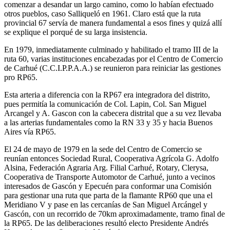
comenzar a desandar un largo camino, como lo habían efectuado
otros pueblos, caso Salliqueló en 1961. Claro está que la ruta
provincial 67 servía de manera fundamental a esos fines y quizá allí
se explique el porqué de su larga insistencia.
En 1979, inmediatamente culminado y habilitado el tramo III de la
ruta 60, varias instituciones encabezadas por el Centro de Comercio
de Carhué (C.C.I.P.P.A.A.) se reunieron para reiniciar las gestiones
pro RP65.
Esta arteria a diferencia con la RP67 era integradora del distrito,
pues permitía la comunicación de Col. Lapin, Col. San Miguel
Arcangel y A. Gascon con la cabecera distrital que a su vez llevaba
a las arterias fundamentales como la RN 33 y 35 y hacia Buenos
Aires vía RP65.
El 24 de mayo de 1979 en la sede del Centro de Comercio se
reunían entonces Sociedad Rural, Cooperativa Agrícola G. Adolfo
Alsina, Federación Agraria Arg. Filial Carhué, Rotary, Clerysa,
Cooperativa de Transporte Automotor de Carhué, junto a vecinos
interesados de Gascón y Epecuén para conformar una Comisión
para gestionar una ruta que parta de la flamante RP60 que una el
Meridiano V y pase en las cercanías de San Miguel Arcángel y
Gascón, con un recorrido de 70km aproximadamente, tramo final de
la RP65. De las deliberaciones resultó electo Presidente Andrés