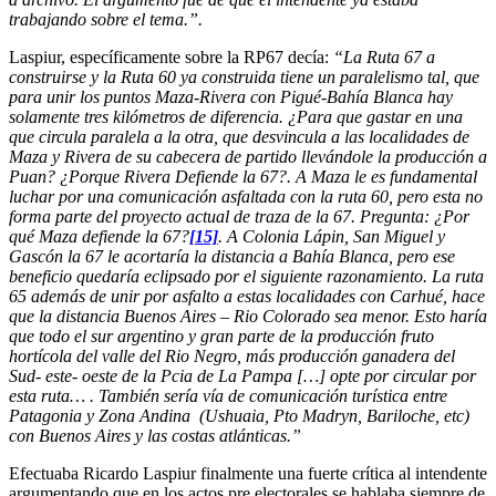
trabajando sobre el tema.”.
Laspiur,
específicamente sobre la RP67 decía:
“La Ruta 67 a
construirse y la Ruta 60 ya construida tiene un paralelismo tal, que
para unir los puntos Maza-Rivera con Pigué-Bahía Blanca hay
solamente tres kilómetros de diferencia. ¿Para que gastar en una
que circula paralela a la otra, que desvincula a las localidades de
Maza y Rivera de su cabecera de partido llevándole la producción a
Puan? ¿Porque Rivera Defiende la 67?. A Maza le es fundamental
luchar por una comunicación asfaltada con la ruta 60, pero esta no
forma parte del proyecto actual de traza de la 67. Pregunta: ¿Por
qué Maza defiende la 67?
[15]
. A Colonia Lápin, San Miguel y
Gascón la 67 le acortaría la distancia a Bahía Blanca, pero ese
beneficio quedaría eclipsado por el siguiente razonamiento. La ruta
65 además de unir por asfalto a estas localidades con Carhué, hace
que la distancia Buenos Aires – Rio Colorado sea menor. Esto haría
que todo el sur argentino y gran parte de la producción fruto
hortícola del valle del Rio Negro, más producción ganadera del
Sud- este- oeste de la Pcia de La Pampa […] opte por circular por
esta ruta… . También sería vía de comunicación turística entre
Patagonia y Zona Andina (Ushuaia, Pto Madryn, Bariloche, etc)
con Buenos Aires y las costas atlánticas.”
Efectuaba Ricardo Laspiur finalmente una fuerte crítica al intendente
argumentando que en los actos pre electorales se hablaba siempre de