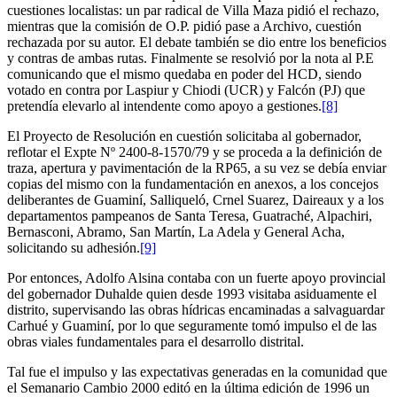
cuestiones localistas: un par radical de Villa Maza pidió el rechazo,
mientras que la comisión de O.P. pidió pase a Archivo, cuestión
rechazada por su autor. El debate también se dio entre los beneficios
y contras de ambas rutas. Finalmente se resolvió por la nota al P.E
comunicando que el mismo quedaba en poder del HCD, siendo
votado en contra por Laspiur y Chiodi (UCR) y Falcón (PJ) que
pretendía elevarlo al intendente como apoyo a gestiones.
[8]
El Proyecto de Resolución en cuestión solicitaba al gobernador,
reflotar el Expte Nº 2400-8-1570/79 y se proceda a la definición de
traza, apertura y pavimentación de la RP65, a su vez se debía enviar
copias del mismo con la fundamentación en anexos, a los concejos
deliberantes de Guaminí, Salliqueló, Crnel Suarez, Daireaux y a los
departamentos pampeanos de Santa Teresa, Guatraché, Alpachiri,
Bernasconi, Abramo, San Martín, La Adela y General Acha,
solicitando su adhesión.
[9]
Por entonces, Adolfo Alsina contaba con un fuerte apoyo provincial
del gobernador Duhalde quien desde 1993 visitaba asiduamente el
distrito, supervisando las obras hídricas encaminadas a salvaguardar
Carhué y Guaminí, por lo que seguramente tomó impulso el de las
obras viales fundamentales para el desarrollo distrital.
Tal fue el impulso y las expectativas generadas en la comunidad que
el Semanario Cambio 2000 editó en la última edición de 1996 un