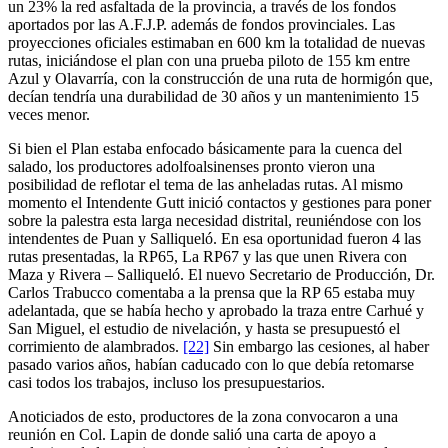
un 23% la red asfaltada de la provincia, a través de los fondos
aportados por las A.F.J.P. además de fondos provinciales. Las
proyecciones oficiales estimaban en 600 km la totalidad de nuevas
rutas, iniciándose el plan con una prueba piloto de 155 km entre
Azul y Olavarría, con la construcción de una ruta de hormigón que,
decían tendría una durabilidad de 30 años y un mantenimiento 15
veces menor.
Si bien el Plan estaba enfocado básicamente para la cuenca del
salado, los productores adolfoalsinenses pronto vieron una
posibilidad de reflotar el tema de las anheladas rutas. Al mismo
momento el Intendente Gutt inició contactos y gestiones para poner
sobre la palestra esta larga necesidad distrital, reuniéndose con los
intendentes de Puan y Salliqueló. En esa oportunidad fueron 4 las
rutas presentadas, la RP65, La RP67 y las que unen Rivera con
Maza y Rivera – Salliqueló. El nuevo Secretario de Producción, Dr.
Carlos Trabucco comentaba a la prensa que la RP 65 estaba muy
adelantada, que se había hecho y aprobado la traza entre Carhué y
San Miguel, el estudio de nivelación, y hasta se presupuestó el
corrimiento de alambrados.
[22]
Sin embargo las cesiones, al haber
pasado varios años, habían caducado con lo que debía retomarse
casi todos los trabajos, incluso los presupuestarios.
Anoticiados de esto, productores de la zona convocaron a una
reunión en Col. Lapin de donde salió una carta de apoyo a