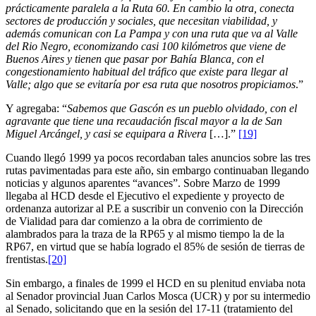
prácticamente paralela a la Ruta 60. En cambio la otra, conecta
sectores de producción y sociales, que necesitan viabilidad, y
además comunican con La Pampa y con una ruta que va al Valle
del Rio Negro, economizando casi 100 kilómetros que viene de
Buenos Aires y tienen que pasar por Bahía Blanca, con el
congestionamiento habitual del tráfico que existe para llegar al
Valle; algo que se evitaría por esa ruta que nosotros propiciamos
.”
Y agregaba: “
Sabemos que Gascón es un pueblo olvidado, con el
agravante que tiene una recaudación fiscal mayor a la de San
Miguel Arcángel, y casi se equipara a Rivera
[…].”
[19]
Cuando llegó 1999 ya pocos recordaban tales anuncios sobre las tres
rutas pavimentadas para este año, sin embargo continuaban llegando
noticias y algunos aparentes “avances”. Sobre Marzo de 1999
llegaba al HCD desde el Ejecutivo el expediente y proyecto de
ordenanza autorizar al P.E a suscribir un convenio con la Dirección
de Vialidad para dar comienzo a la obra de corrimiento de
alambrados para la traza de la RP65 y al mismo tiempo la de la
RP67, en virtud que se había logrado el 85% de sesión de tierras de
frentistas.
[20]
Sin embargo, a finales de 1999 el HCD en su plenitud enviaba nota
al Senador provincial Juan Carlos Mosca (UCR) y por su intermedio
al Senado, solicitando que en la sesión del 17-11 (tratamiento del