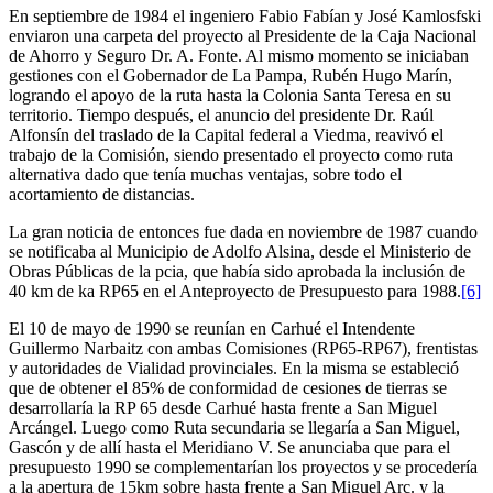
En septiembre de 1984 el ingeniero Fabio Fabían y José Kamlosfski
enviaron una carpeta del proyecto al Presidente de la Caja Nacional
de Ahorro y Seguro Dr. A. Fonte. Al mismo momento se iniciaban
gestiones con el Gobernador de La Pampa, Rubén Hugo Marín,
logrando el apoyo de la ruta hasta la Colonia Santa Teresa en su
territorio. Tiempo después, el anuncio del presidente Dr. Raúl
Alfonsín del traslado de la Capital federal a Viedma, reavivó el
trabajo de la Comisión, siendo presentado el proyecto como ruta
alternativa dado que tenía muchas ventajas, sobre todo el
acortamiento de distancias.
La gran noticia de entonces fue dada en noviembre de 1987 cuando
se notificaba al Municipio de Adolfo Alsina, desde el Ministerio de
Obras Públicas de la pcia, que había sido aprobada la inclusión de
40 km de ka RP65 en el Anteproyecto de Presupuesto para 1988.
[6]
El 10 de mayo de 1990 se reunían en Carhué el Intendente
Guillermo Narbaitz con ambas Comisiones (RP65-RP67), frentistas
y autoridades de Vialidad provinciales. En la misma se estableció
que de obtener el 85% de conformidad de cesiones de tierras se
desarrollaría la RP 65 desde Carhué hasta frente a San Miguel
Arcángel. Luego como Ruta secundaria se llegaría a San Miguel,
Gascón y de allí hasta el Meridiano V. Se anunciaba que para el
presupuesto 1990 se complementarían los proyectos y se procedería
a la apertura de 15km sobre hasta frente a San Miguel Arc. y la