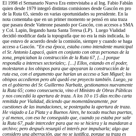
El 1998 el Semanario Nueva Era entrevistaba a al Ing. Fabio Fabián
quien desde 1979 integró distintas comisiones desde Gascón en pro
de la Ruta 65, siendo en varias oportunidades su presidente. En la
nota comentaba que en un primer momento se pensó en una traza
que pasara desde Vatteone pasando por Gascón, con accesos a SMA
y Col. Lapin, llegando hasta Santa Teresa (LP). Luego Vialidad
decidió modificar dada la topografía que no era la más indicada, lo
que estuvo de acuerdo desde la comisión, siempre y cuando se haga
acceso a Gascón. “
En esa época, estaba como intendente municipal
el Sr. Antonio Lapacó, quien en conjunto con otras personas de la
zona, propiciaban la construcción de la Ruta 67, […] porque
respondía a intereses sectoriales;. […] Ellos, estando en el poder,
molestaron a los obispos para que apoyaran la construcción de la
ruta esa, con el argumento que harían un acceso a San Miguel; los
obispos accedieron pero ahí quedó ese proyecto también
.
Luego, ya
en el gobierno del Sr. Guillermo Narbaitz, gestionamos nuevamente
la Ruta 65; como consecuencia, vino el Ministro de Obras Públicas
y nos concedió la apertura de traza. A los 10 o 15 días recibo carta
remitida por Vialidad, diciendo que momentáneamente, por
cuestiones de las inundaciones, se postergaba la apertura de traza
.
He viajado a La Plata y a Buenos Aires, he tocado muchas puertas,
y al menos, con eso he conseguido que, cuando ya estaba por salir
la Ruta 67, pude interceder para que no se hiciera y la mandaran a
archivo; pero después resurgió el interés por impulsarla; algo que
considero una aberración, que no se justifica, porque su traza es