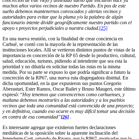
concreción de este viejo y anhelado sueño que iniciaron hace ya
muchos años varios vecinos de nuestro Partido. En pos de este
sueño debemos mantenernos convocados y alertas vecinos y
autoridades para evitar que la pluma y/o la palabra de algún
funcionario intente dividir geográficamente nuestro partido con el
apoyo s proyectos perjudiciales a nuestra ciudad
.
[25]
En una nueva reunión, con la finalidad de crear conciencia en
Carhué, se contó con la mayoría de la representación de las
instituciones locales. Allí se vertieron distintos puntos de vistas de la
importancia en concreción de la RP 65 desde lo productivo, cultural,
salud, educación, turismo, pidiendo al intendente que sea esta la
prioridad y no diluirla en solicitar todas las rutas en la misma
medida. Por su parte se expuso lo que podría significar a futuro la
concreción de la RP67, una nueva ruta disgregadora distrital. En
dicha oportunidad, en la que expusieron sus puntos Gregorio
Aberasturi, Ester Ramos, Oscar Bailet y Bruno Maugeri, este último
expresó: “
Hoy tenemos que convencernos como carhuenses, y
mañana debemos mostrarles a las autoridades y a los pueblos
vecinos que toda una comunidad está convencida de una proyecto;
y en definitiva, cuando eso ocurre es muy difícil tomar una decisión
en contra de esa comunidad”
[26]
.
Es interesante agregar que existieron fuertes declaraciones
mediáticas de la oposición sobre la aparente inclinación del
Intendente Gutt, oriundo de Rivera, por la RP67, motivadas por la