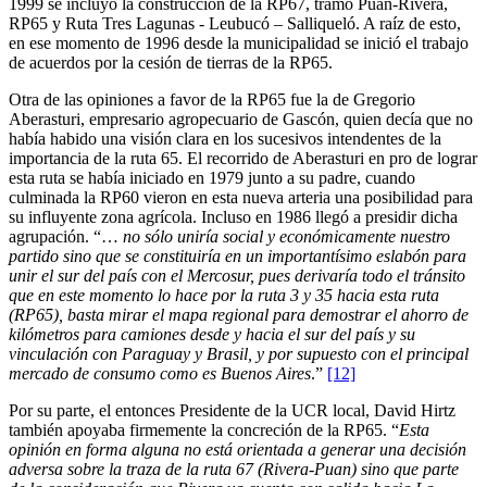
1999 se incluyó la construcción de la RP67, tramo Puan-Rivera,
RP65 y Ruta Tres Lagunas - Leubucó – Salliqueló. A raíz de esto,
en ese momento de 1996 desde la municipalidad se inició el trabajo
de acuerdos por la cesión de tierras de la RP65.
Otra de las opiniones a favor de la RP65 fue la de Gregorio
Aberasturi, empresario agropecuario de Gascón, quien decía que no
había habido una visión clara en los sucesivos intendentes de la
importancia de la ruta 65. El recorrido de Aberasturi en pro de lograr
esta ruta se había iniciado en 1979 junto a su padre, cuando
culminada la RP60 vieron en esta nueva arteria una posibilidad para
su influyente zona agrícola. Incluso en 1986 llegó a presidir dicha
agrupación. “…
no sólo uniría social y económicamente nuestro
partido sino que se constituiría en un importantísimo eslabón para
unir el sur del país con el Mercosur, pues derivaría todo el tránsito
que en este momento lo hace por la ruta 3 y 35 hacia esta ruta
(RP65), basta mirar el mapa regional para demostrar el ahorro de
kilómetros para camiones desde y hacia el sur del país y su
vinculación con Paraguay y Brasil, y por supuesto con el principal
mercado de consumo como es Buenos Aires
.”
[12]
Por su parte, el entonces Presidente de la UCR local, David Hirtz
también apoyaba firmemente la concreción de la RP65. “
Esta
opinión en forma alguna no está orientada a generar una decisión
adversa sobre la traza de la ruta 67 (Rivera-Puan) sino que parte