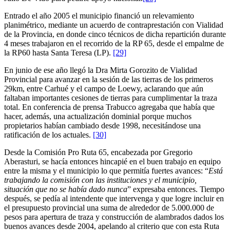
Entrado el año 2005 el municipio financió un relevamiento
planimétrico, mediante un acuerdo de contraprestación con Vialidad
de la Provincia, en donde cinco técnicos de dicha repartición durante
4 meses trabajaron en el recorrido de la RP 65, desde el empalme de
la RP60 hasta Santa Teresa (LP).
[29]
En junio de ese año llegó la Dra Mirta Gorozito de Vialidad
Provincial para avanzar en la sesión de las tierras de los primeros
29km, entre Carhué y el campo de Loewy, aclarando que aún
faltaban importantes cesiones de tierras para cumplimentar la traza
total. En conferencia de prensa Trabucco agregaba que había que
hacer, además, una actualización dominial porque muchos
propietarios habían cambiado desde 1998, necesitándose una
ratificación de los actuales.
[30]
Desde la Comisión Pro Ruta 65, encabezada por Gregorio
Aberasturi, se hacía entonces hincapié en el buen trabajo en equipo
entre la misma y el municipio lo que permitía fuertes avances: “
Está
trabajando la comisión con las instituciones y el municipio,
situación que no se había dado nunca
” expresaba entonces. Tiempo
después, se pedía al intendente que intervenga y que logre incluir en
el presupuesto provincial una suma de alrededor de 5.000.000 de
pesos para apertura de traza y construcción de alambrados dados los
buenos avances desde 2004, apelando al criterio que con esta Ruta