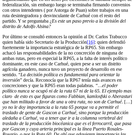
federalización, sin embargo luego se terminaba firmando convenios
con otros intendentes ( por Astorga de Puan) sobre trabajos en una
ruta desintegradora y desvinculante de Carhué con el resto del
partido. Y se preguntaba ¿
Es este un paso previo a la división del
distrito de Adolfo Alsina?
Por último se consultó entonces la opinión al Dr. Carlos Trabucco
quien había sido Secretario de la Producción
[16]
: quien defendió
fuertemente la importancia estratégica de la RP65. Sin embargo
achacó las responsabilidades de la no concreción de ninguna de
ambas rutas, pero en especial la RP65, a la falta de interés político
dominante, en este caso de Carhué, quien pese a ser un distrito
agrícola ganadero, nunca tuvo un proyecto de desarrollo en ese
sentido. “
La decisión política es fundamental para orientar la
inversión
” decía. Reconocía que la RP67 tenía más avances en
concreciones y que la RP65 eran todas palabras.
“…el poder
político nunca se ocupó ni de la ruta 67 ni de la 65. El ejemplo mas
claro de esto es que figuras como Fabbian, kamlosfski o Aberasturi
que han militado a favor de una u otra ruta, no son de Carhué
. […]
yo no le doy importancia a la ruta 65 porque va a permitir el
traslado de gente de Gascon a Carhué, sino porque la producción
aledaña a Carhué, va a tener que ir a la columna vertebral del
traslado de la producción biocéanica que es el ferrocarril, que pasa
por Gascon y cuya arteria principal es la línea Puerto Rosales-
Rosario, o por la Ruta 60. De ahí que adquieren importancia las