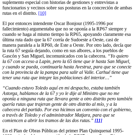
suplemento especial con historias de gestiones y entrevistas a
funcionarios y vecinos sobre sus posturas en la concreción de ambas
rutas en el distrito.
[10]
El por entonces intendente Oscar Bonjour (1995-1996 por
fallecimiento) argumentaba que no se oponía a la RP67 siempre y
cuando se haga al mismo tiempo la RP65, apoyando claramente esa
última ruta dado que la 67 corría de Sudoeste a Oeste, casi de
manera paralela a la RP60, de Este a Oeste. Por otro lado, decía que
la ruta 67 seguía dejando, como en sus albores, a los pueblos de
Gascón y San Miguel, incomunicados con la cabecera.
“Yo quiero
la 67 con acceso a Lapin, pero la 65 tiene que ir hasta San Miguel,
y cuando se pueda, continuarla hasta Avestruz, para que se conecte
con la provincia de la pampa para salir al Valle. Carhué tiene que
tener una ruta que integre las poblaciones del interior…”
“Cuando estuvo Toledo aquí en mi despacho, estaba también
Astorga, hablamos de la 67 y yo le dije al Ministro que no me
oponía a ninguna ruta que llevara gente a otro distrito pero también
quería rutas que trajeran gente de otro distrito al mío, y a la
cabecera del partido. Por eso hicimos un convenio con el gobierno,
a través de Toledo y el administrador Matjara, para que se
comiencen a abrir los tramos de las dos rutas.”
[11]
En el Plan de Obras Públicas del primer Plan Quinquenal 1995-