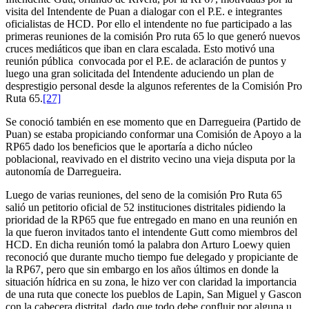
visita del Intendente de Puan a dialogar con el P.E. e integrantes
oficialistas de HCD. Por ello el intendente no fue participado a las
primeras reuniones de la comisión Pro ruta 65 lo que generó nuevos
cruces mediáticos que iban en clara escalada. Esto motivó una
reunión pública convocada por el P.E. de aclaración de puntos y
luego una gran solicitada del Intendente aduciendo un plan de
desprestigio personal desde la algunos referentes de la Comisión Pro
Ruta 65.
[27]
Se conoció también en ese momento que en Darregueira (Partido de
Puan) se estaba propiciando conformar una Comisión de Apoyo a la
RP65 dado los beneficios que le aportaría a dicho núcleo
poblacional, reavivado en el distrito vecino una vieja disputa por la
autonomía de Darregueira.
Luego de varias reuniones, del seno de la comisión Pro Ruta 65
salió un petitorio oficial de 52 instituciones distritales pidiendo la
prioridad de la RP65 que fue entregado en mano en una reunión en
la que fueron invitados tanto el intendente Gutt como miembros del
HCD. En dicha reunión tomó la palabra don Arturo Loewy quien
reconoció que durante mucho tiempo fue delegado y propiciante de
la RP67, pero que sin embargo en los años últimos en donde la
situación hídrica en su zona, le hizo ver con claridad la importancia
de una ruta que conecte los pueblos de Lapin, San Miguel y Gascon
con la cabecera distrital, dado que todo debe confluir por alguna u