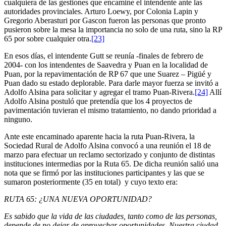
cualquiera de las gestiones que encamine el intendente ante las
autoridades provinciales. Arturo Loewy, por Colonia Lapin y
Gregorio Aberasturi por Gascon fueron las personas que pronto
pusieron sobre la mesa la importancia no solo de una ruta, sino la RP
65 por sobre cualquier otra.
[23]
En esos días, el intendente Gutt se reunía -finales de febrero de
2004- con los intendentes de Saavedra y Puan en la localidad de
Puan, por la repavimentación de RP 67 que une Suarez – Pigüé y
Puan dado su estado deplorable. Para darle mayor fuerza se invitó a
Adolfo Alsina para solicitar y agregar el tramo Puan-Rivera.
[24]
Allí
Adolfo Alsina postuló que pretendía que los 4 proyectos de
pavimentación tuvieran el mismo tratamiento, no dando prioridad a
ninguno.
Ante este encaminado aparente hacia la ruta Puan-Rivera, la
Sociedad Rural de Adolfo Alsina convocó a una reunión el 18 de
marzo para efectuar un reclamo sectorizado y conjunto de distintas
instituciones intermedias por la Ruta 65. De dicha reunión salió una
nota que se firmó por las instituciones participantes y las que se
sumaron posteriormente (35 en total) y cuyo texto era:
RUTA 65: ¿UNA NUEVA OPORTUNIDAD?
Es sabido que la vida de las ciudades, tanto como de las personas,
depende de no dejar de aprovechar oportunidades. Nuestra ciudad