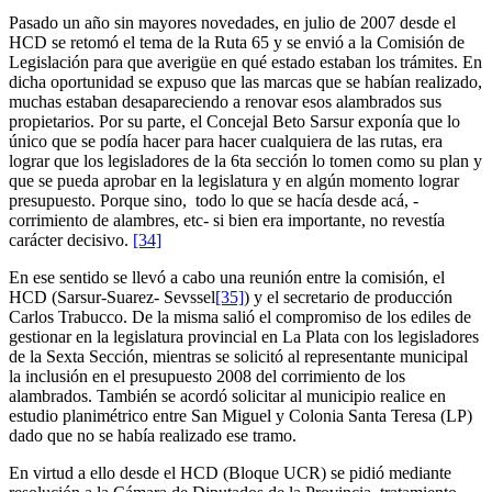
Pasado un año sin mayores novedades, en julio de 2007 desde el
HCD se retomó el tema de la Ruta 65 y se envió a la Comisión de
Legislación para que averigüe en qué estado estaban los trámites. En
dicha oportunidad se expuso que las marcas que se habían realizado,
muchas estaban desapareciendo a renovar esos alambrados sus
propietarios. Por su parte, el Concejal Beto Sarsur exponía que lo
único que se podía hacer para hacer cualquiera de las rutas, era
lograr que los legisladores de la 6ta sección lo tomen como su plan y
que se pueda aprobar en la legislatura y en algún momento lograr
presupuesto. Porque sino, todo lo que se hacía desde acá, -
corrimiento de alambres, etc- si bien era importante, no revestía
carácter decisivo.
[34]
En ese sentido se llevó a cabo una reunión entre la comisión, el
HCD (Sarsur-Suarez- Sevssel
[35]
) y el secretario de producción
Carlos Trabucco. De la misma salió el compromiso de los ediles de
gestionar en la legislatura provincial en La Plata con los legisladores
de la Sexta Sección, mientras se solicitó al representante municipal
la inclusión en el presupuesto 2008 del corrimiento de los
alambrados. También se acordó solicitar al municipio realice en
estudio planimétrico entre San Miguel y Colonia Santa Teresa (LP)
dado que no se había realizado ese tramo.
En virtud a ello desde el HCD (Bloque UCR) se pidió mediante