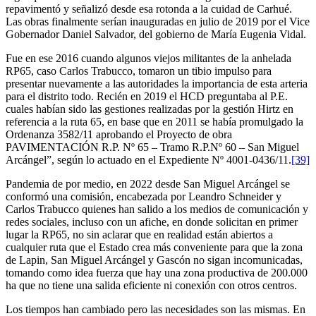
repavimentó y señalizó desde esa rotonda a la cuidad de Carhué.
Las obras finalmente serían inauguradas en julio de 2019 por el Vice
Gobernador Daniel Salvador, del gobierno de María Eugenia Vidal.
Fue en ese 2016 cuando algunos viejos militantes de la anhelada
RP65, caso Carlos Trabucco, tomaron un tibio impulso para
presentar nuevamente a las autoridades la importancia de esta arteria
para el distrito todo. Recién en 2019 el HCD preguntaba al P.E.
cuales habían sido las gestiones realizadas por la gestión Hirtz en
referencia a la ruta 65, en base que en 2011 se había promulgado la
Ordenanza 3582/11 aprobando el Proyecto de obra
PAVIMENTACIÓN R.P. Nº 65 – Tramo R.P.Nº 60 – San Miguel
Arcángel”, según lo actuado en el Expediente Nº 4001-0436/11.
[39]
Pandemia de por medio, en 2022 desde San Miguel Arcángel se
conformó una comisión, encabezada por Leandro Schneider y
Carlos Trabucco quienes han salido a los medios de comunicación y
redes sociales, incluso con un afiche, en donde solicitan en primer
lugar la RP65, no sin aclarar que en realidad están abiertos a
cualquier ruta que el Estado crea más conveniente para que la zona
de Lapin, San Miguel Arcángel y Gascón no sigan incomunicadas,
tomando como idea fuerza que hay una zona productiva de 200.000
ha que no tiene una salida eficiente ni conexión con otros centros.
Los tiempos han cambiado pero las necesidades son las mismas. En