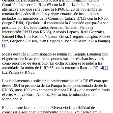
Orlando B. Bedacarratz convocaba a la conformación de una
Comisión Intersección Ruta 65 con la Ruta 14 de La Pampa, otra
alternativa a lo que sería luego la RP60. El 26 de noviembre se
reunían delegados distritales y representantes de instituciones,
incluidos los miembros de la Comisión Enlace RN33 con la RN35
(luego RP 60). Quedaba así constituida la Comisión que pasó a ser
presidida por Dr. Julio Carlos Senepart (también Pte de la
Intersección RN33 con RN35), Antonio Lapacó, Raul Gonzales,
Samuel Dlin, Luis Fasolo, Nicanor Sierra, Gregorio Laspiur, Moises
Sitz, Gregorio Goisen, Juan Cejpeck y Joaquin Santalla (La Pampa).
[1]
Meses después el Comisionado se reunía en Trenque Lauquen con
el gobernador Imaz y entre los puntos tratados estaban los viales
como prioridad de desarrollo. En dicha ocasión se le pidió a las
autoridades la unión de la RP 65 con la entonces llamada RP 14
[2]
(La Pampa) y RN35.
Los fundamentos a solicitar la pavimentación de la RP 65 eran que
desde 1964 la provincia de La Pampa había pavimentado desde la
RN 35, unos 100 km - entonces llamada RP14 - que recorrían hacia
el este, Ataliva Roca, Atreucó, Macachín, terminando en el
Meridiano V.
Rápidamente la comunidad de Rivera vio la posibilidad de
comenzar a gestionar la pavimentación de 60 km hacia Carhué,