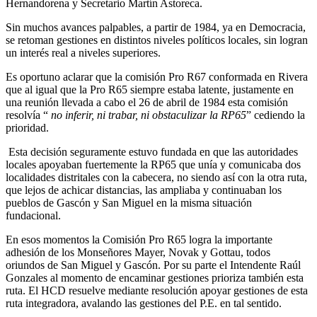
Hernandorena y Secretario Martín Astoreca.
Sin muchos avances palpables, a partir de 1984, ya en Democracia,
se retoman gestiones en distintos niveles políticos locales, sin logran
un interés real a niveles superiores.
Es oportuno aclarar que la comisión Pro R67 conformada en Rivera
que al igual que la Pro R65 siempre estaba latente, justamente en
una reunión llevada a cabo el 26 de abril de 1984 esta comisión
resolvía “
no inferir, ni trabar, ni obstaculizar la RP65
” cediendo la
prioridad.
Esta decisión seguramente estuvo fundada en que las autoridades
locales apoyaban fuertemente la RP65 que unía y comunicaba dos
localidades distritales con la cabecera, no siendo así con la otra ruta,
que lejos de achicar distancias, las ampliaba y continuaban los
pueblos de Gascón y San Miguel en la misma situación
fundacional.
En esos momentos la Comisión Pro R65 logra la importante
adhesión de los Monseñores Mayer, Novak y Gottau, todos
oriundos de San Miguel y Gascón. Por su parte el Intendente Raúl
Gonzales al momento de encaminar gestiones prioriza también esta
ruta. El HCD resuelve mediante resolución apoyar gestiones de esta
ruta integradora, avalando las gestiones del P.E. en tal sentido.