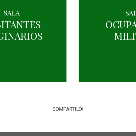
SALA
SA
ITANTES
OCUP
GINARIOS
MIL
COMPARTILO!