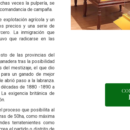
chas veces la pulpería, se
la comandancia de campaña.
 explotación agrícola y un
tos precios y una serie de
rcero. La inmigración que
ión
tuvo que radicarse en las
sto de las provincias del
ganadera tras la posibilidad
és del mestizaje, el que dio
s para un ganado de mejor
e abrió paso a la labranza.
as décadas de 1880 -1890 a
CO
 La exigencia británica de
ón.
l proceso que posibilita al
acras de 50ha, como máxima
andes terratenientes como
rea el partido o distrito de