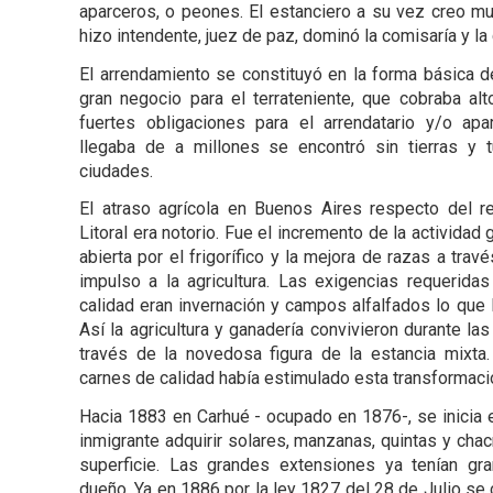
aparceros, o peones. El estanciero a su vez creo mu
hizo intendente, juez de paz, dominó la comisaría y 
El arrendamiento se constituyó en la forma básica de
gran negocio para el terrateniente, que cobraba al
fuertes obligaciones para el arrendatario y/o apa
Sala Inmigrac
llegaba de a millones se encontró sin tierras y 
ciudades.
El atraso agrícola en Buenos Aires respecto del re
Litoral era notorio. Fue el incremento de la actividad 
abierta por el frigorífico y la mejora de razas a trav
impulso a la agricultura. Las exigencias requerida
calidad eran invernación y campos alfalfados lo que l
Así la agricultura y ganadería convivieron durante l
través de la novedosa figura de la estancia mixta.
carnes de calidad había estimulado esta transformaci
Hacia 1883 en Carhué - ocupado en 1876-, se inicia e
inmigrante adquirir solares, manzanas, quintas y ch
superficie. Las grandes extensiones ya tenían gr
dueño. Ya en 1886 por la ley 1827 del 28 de Julio se c