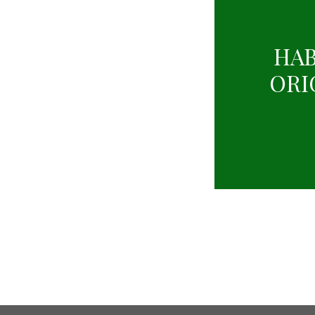
HAB
ORI