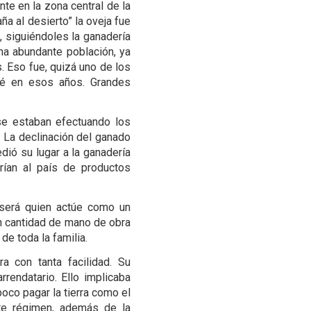
nte en la zona central de la
a al desierto” la oveja fue
, siguiéndoles la ganadería
na abundante población, ya
Eso fue, quizá uno de los
ué en esos años. Grandes
n se estaban efectuando los
. La declinación del ganado
dió su lugar a la ganadería
erían al país de productos
 será quien actúe como un
an cantidad de mano de obra
 de toda la familia.
a con tanta facilidad. Su
rendatario. Ello implicaba
oco pagar la tierra como el
ste régimen, además de la