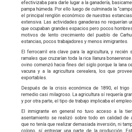
efectivizaba para darle lugar a la ganadería, basicame
pampa húmeda. Por ello luego de culminada la “campañ
el principal renglón económico de nuestras estancias
extensiva. Las actividades ganaderas no requerían u
que ocupaban grandes espacios pero pocos hombres. 
motivos de lento crecimiento del pueblo de Carh
estancias, pocos trabajadores y menos inmigrantes.
El ferrocarril era clave para la agricultura, y recié
ramales que cruzarían toda la rica llanura bonaerense
ovino comenzó hacia fines del siglo porque la lana ce
vacuna y a la agricultura cerealera, los que prove
exportables.
Después de la crisis económica de 1890, el trigo
remedio casi milagroso. La agricultura sí requería gr
y por otra parte, el tipo de trabajo implicaba el empleo
El inmigrante en general no tuvo acceso a la tierr
asentamiento se realizó sobre todo en calidad de ar
que no tenía que realizar demasiada inversión, ni tamp
colono, sí entregar una parte de la producción. E