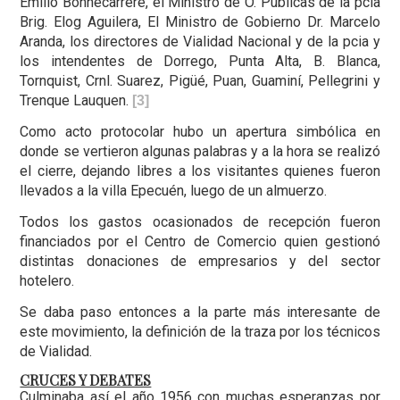
Emilio Bonnecarrere, el Ministro de O. Públicas de la pcia
Brig. Elog Aguilera, El Ministro de Gobierno Dr. Marcelo
Aranda, los directores de Vialidad Nacional y de la pcia y
los intendentes de Dorrego, Punta Alta, B. Blanca,
Tornquist, Crnl. Suarez, Pigüé, Puan, Guaminí, Pellegrini y
Trenque Lauquen.
[3]
Como acto protocolar hubo un apertura simbólica en
donde se vertieron algunas palabras y a la hora se realizó
el cierre, dejando libres a los visitantes quienes fueron
llevados a la villa Epecuén, luego de un almuerzo.
Todos los gastos ocasionados de recepción fueron
financiados por el Centro de Comercio quien gestionó
distintas donaciones de empresarios y del sector
hotelero.
Se daba paso entonces a la parte más interesante de
este movimiento, la definición de la traza por los técnicos
de Vialidad.
CRUCES Y DEBATES
Culminaba así el año 1956 con muchas esperanzas por