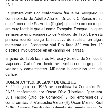
RN 5.
La primera comisión conformada fue la de Salliqueló. El
comisionado de Adolfo Alsina, Dr. Julio C. Senepart se
reunió con el de Saavedra (Pigüé) quien le comunicó que
era muy factible que el tramo Tornquist-Trenque Lauquen
se inserte en presupuesto de Vialidad de 1957. De esta
primera reunión surge la iniciativa de realizar en algún
momento un “congreso vial Pro Ruta 33” con los 10
distritos involucrados en en camino de la traza.
En junio de 1956 los sres Moreda y Suarez de Salliqueló
viajaban a Carhué en donde se reunían con un grupo de
vecinos y comerciantes. Allí nacía la comisión local de
Carhué.
COMISION “PRO RUTA 33” DE CARHUE
El 29 de junio de 1956 se constituía La Comisión Pro
RN33 conformada por Oscar Díaz (Hotelero. Epecuén),
Luis Fasolo (Ctro. de Comercio) y los empresarios y
comerciantes J. Wenceslao García (H), Oscar Marino, Raúl
Raffin, Antonio Segabache, además del comisionado Dr.