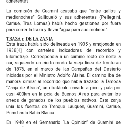
adherentes.
La comisión de Guaminí acusaba que “entre gallos y
medianoches” Salliqueló y sus adherentes (Pellegrini,
Carhué, Tres Lomas,) había hecho gestiones por fuera
para correr la traza y llevar “agua para sus molinos”.
TRAZA 1: DE LA ZANJA
Esta traza había sido delineada en 1935 y amojonada en
1938
con carteles indicadores de recorrido y
[4]
kilometraje. Correspondía a un camino recto de norte a
sur, siguiendo en cierto modo la vieja línea de fronteras
de 1876, en el marco de las Campañas del Desierto
iniciadas por el Ministro Adolfo Alsina. El camino iba de
manera similar al recorrido que había trazado la famosa
“Zanja de Alsina”, un obstáculo cavado a pico y pala por
casi 400km en la pcia de Buenos Aires para evitar los
arreos de ganados de los pueblos nativos. Esta zanja
unía los fuertes de Trenque Lauquen, Guaminí, Carhué,
Puan hasta Bahía Blanca.
En 1948 en el Semanario “La Opinión” de Guaminí se