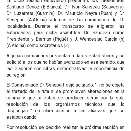
En dicha reunión estuvieron presentes los intendentes
Santiago Cenoz (B.Blanca), Dr. Ivon Sanseau (Saavedra),
Dr. Luzarreta (Guaminí), Dr. Mauricio Neyra (Puan) y Dr.
Senepart (A.Alsina), además de las comisiones de 10
localidades. Durante el transcurso se eligieron las
autoridades para dicha asamblea: Dr. Sanseau como
Presidente y Berman (Pigüé) y J. Wenceslao García (h)
(A.Alsina) como secretarios.
[2]
Algunas comisiones presentaron datos estadísticos y se
solicitó a los que no habían avanzado en ese sentido, que
las elaboren con cifras demostrativas la importancia de
su región.
El Comisionado Dr. Senepart dejó aclarado: "…no se objeta
el trazado de la ruta ni se promueven alteraciones en la
misma y que si estas se producen serán por la sola
resolución de los organismos técnicos que lo
dispongan…" en clara alusión a las alianzas que se
estaban dando.
Por resolución se decidió realizar la próxima reunión en