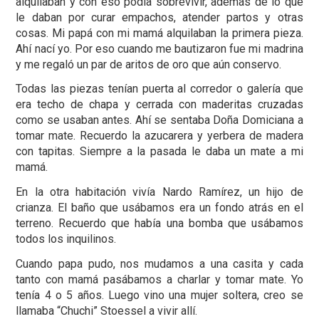
alquilaban y con eso podía sobrevivir, además de lo que
le daban por curar empachos, atender partos y otras
cosas. Mi papá con mi mamá alquilaban la primera pieza.
Ahí nací yo. Por eso cuando me bautizaron fue mi madrina
y me regaló un par de aritos de oro que aún conservo.
Todas las piezas tenían puerta al corredor o galería que
era techo de chapa y cerrada con maderitas cruzadas
como se usaban antes. Ahí se sentaba Doña Domiciana a
tomar mate. Recuerdo la azucarera y yerbera de madera
con tapitas. Siempre a la pasada le daba un mate a mi
mamá.
En la otra habitación vivía Nardo Ramírez, un hijo de
crianza. El baño que usábamos era un fondo atrás en el
terreno. Recuerdo que había una bomba que usábamos
todos los inquilinos.
Cuando papa pudo, nos mudamos a una casita y cada
tanto con mamá pasábamos a charlar y tomar mate. Yo
tenía 4 o 5 años. Luego vino una mujer soltera, creo se
llamaba “Chuchi” Stoessel a vivir allí.