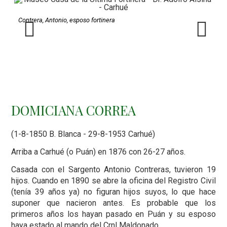
Contrera, Antonio, esposo fortinera
Cum
Previous
Next
DOMICIANA CORREA
(1-8-1850 B. Blanca - 29-8-1953 Carhué)
Arriba a Carhué (o Puán) en 1876 con 26-27 años.
Casada con el Sargento Antonio Contreras, tuvieron 19
hijos. Cuando en 1890 se abre la oficina del Registro Civil
(tenía 39 años ya) no figuran hijos suyos, lo que hace
suponer que nacieron antes. Es probable que los
primeros años los hayan pasado en Puán y su esposo
haya estado al mando del Crnl Maldonado.