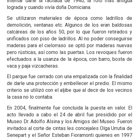
intentar darle la fachada de 1940, la foto más antigua
lograda y cuando vivía doña Domiciana.
Se utilizaron materiales de época como ladrillos de
demolición, ventanas etc. Algunos de los eran baldosas
calcáreas de los años 50, por lo que fueron retirados y
unificados con piso de ladrillos. Al no poder conseguirse
maderas para el cielorraso se optó por maderas nuevas
pero rústicas, así como las puertas. Los revoques fueron
efectuados a la usanza de la época, con barro, bosta de
vaca y paja vizcacheras.
El parque fue cerrado con una empalizada con la finalidad
de darle una protección y embellecer el predio. El mismo
criterio se utilizó con el aljibe que al decir de los vecinos
la casa no lo contaba.
En 2004, finalmente fue concluida la puesta en valor. El
acto llevado a cabo el 24 de abril fue presidido por el
Museo Dr. Adolfo Alsina y los Amigos del Museo. Fueron
invitados al corte de cintas les concejales Olga Urrutia de
Senepart y el Señor Esteban Fioramonti quienes en 1997