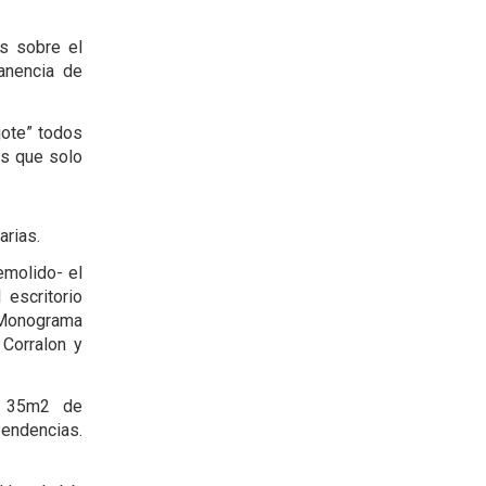
s sobre el
manencia de
jote” todos
as que solo
arias.
emolido- el
 escritorio
l Monograma
 Corralon y
n 35m2 de
pendencias.