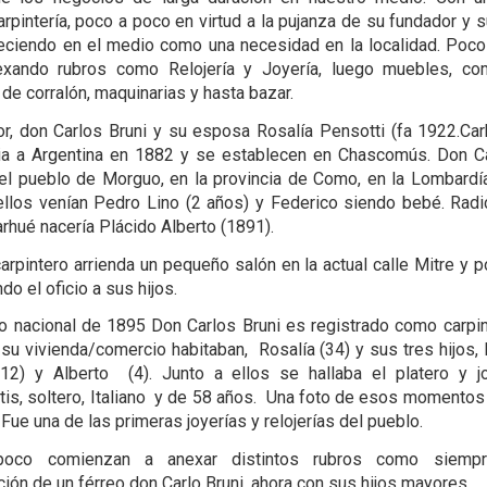
rpintería, poco a poco en virtud a la pujanza de su fundador y s
eciendo en el medio como una necesidad en la localidad. Poc
exando rubros como Relojería y Joyería, luego muebles, com
 de corralón, maquinarias y hasta bazar.
r, don Carlos Bruni y su esposa Rosalía Pensotti (fa 1922.Car
ia a Argentina en 1882 y se establecen en Chascomús. Don C
el pueblo de Morguo, en la provincia de Como, en la Lombardía
ellos venían Pedro Lino (2 años) y Federico siendo bebé. Rad
rhué nacería Plácido Alberto (1891).
carpintero arrienda un pequeño salón en la actual calle Mitre y 
do el oficio a sus hijos.
o nacional de 1895 Don Carlos Bruni es registrado como carpi
 su vivienda/comercio habitaban, Rosalía (34) y sus tres hijos, 
(12) y Alberto (4). Junto a ellos se hallaba el platero y j
is, soltero, Italiano y de 58 años. Una foto de esos momentos
 Fue una de las primeras joyerías y relojerías del pueblo.
oco comienzan a anexar distintos rubros como siempr
ción de un férreo don Carlo Bruni, ahora con sus hijos mayores.