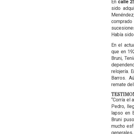
En
calle 
sido adqu
Menéndez,
comprado 
sucesiones
Había sido
En el actu
que en 192
Bruni, Ten
dependenc
relojería.
Barros. Aú
remate de
TESTIMON
“Corría el
Pedro, lle
lapso en B
Bruni puso
mucho esfu
generales,