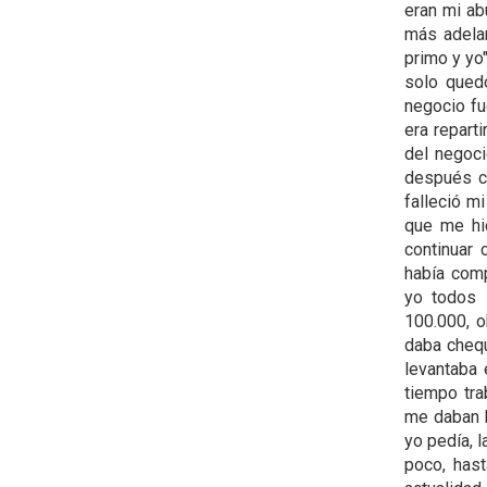
eran mi ab
más adelan
primo y yo"
solo qued
negocio fu
era repart
del negoci
después co
falleció m
que me hi
continuar 
había com
yo todos 
100.000, o
daba chequ
levantaba
tiempo tra
me daban 
yo pedía, 
poco, hast