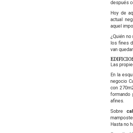
después ce
Hoy de aq
actual neg
aquel impo
¿Quién no 
los fines 
van quedan
EDIFICIO
Las propie
En la esq
negocio Ca
con 270m2.
formando p
afines.
Sobre
ca
mamposterí
Hasta no h