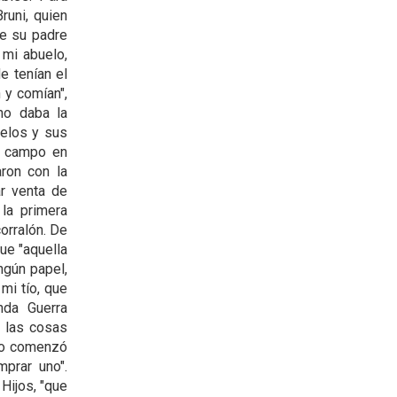
runi, quien
de su padre
 mi abuelo,
e tenían el
 y comían",
 no daba la
uelos y sus
un campo en
aron con la
ar venta de
 la primera
corralón. De
ue "aquella
ingún papel,
mi tío, que
nda Guerra
e las cosas
odo comenzó
prar uno".
Hijos, "que