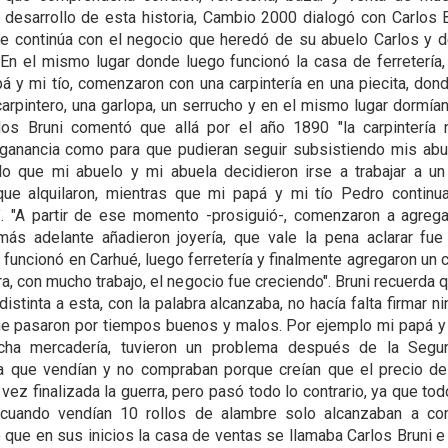
 desarrollo de esta historia, Cambio 2000 dialogó con Carlos B
e continúa con el negocio que heredó de su abuelo Carlos y 
"En el mismo lugar donde luego funcionó la casa de ferretería,
á y mi tío, comenzaron con una carpintería en una piecita, dond
arpintero, una garlopa, un serrucho y en el mismo lugar dormían
los Bruni comentó que allá por el año 1890 "la carpintería
 ganancia como para que pudieran seguir subsistiendo mis ab
 lo que mi abuelo y mi abuela decidieron irse a trabajar a 
ue alquilaron, mientras que mi papá y mi tío Pedro continu
a". "A partir de ese momento -prosiguió-, comenzaron a agreg
ás adelante añadieron joyería, que vale la pena aclarar fue
 funcionó en Carhué, luego ferretería y finalmente agregaron un 
a, con mucho trabajo, el negocio fue creciendo". Bruni recuerda q
istinta a esta, con la palabra alcanzaba, no hacía falta firmar n
e pasaron por tiempos buenos y malos. Por ejemplo mi papá y 
cha mercadería, tuvieron un problema después de la Segu
a que vendían y no compraban porque creían que el precio d
a vez finalizada la guerra, pero pasó todo lo contrario, ya que t
 cuando vendían 10 rollos de alambre solo alcanzaban a com
ue en sus inicios la casa de ventas se llamaba Carlos Bruni e 