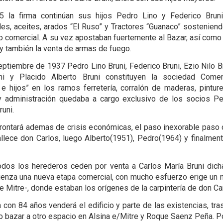
5 la firma continúan sus hijos Pedro Lino y Federico Brun
es, aceites, arados “El Ruso” y Tractores “Guanaco” sosteniend
o comercial. A su vez apostaban fuertemente al Bazar, así como a
, y también la venta de armas de fuego.
eptiembre de 1937 Pedro Lino Bruni, Federico Bruni, Ezio Nilo Br
ni y Placido Alberto Bruni constituyen la sociedad Comerc
 hijos” en los ramos ferretería, corralón de maderas, pinturer
y administración quedaba a cargo exclusivo de los socios P
runi.
frontará ademas de crisis económicas, el paso inexorable paso 
llece don Carlos, luego Alberto(1951), Pedro(1964) y finalmen
dos los herederos ceden por venta a Carlos María Bruni dic
enza una nueva etapa comercial, con mucho esfuerzo erige un n
e Mitre-, donde estaban los orígenes de la carpintería de don Car
 con 84 años venderá el edificio y parte de las existencias, tr
ro bazar a otro espacio en Alsina e/Mitre y Roque Saenz Peña. 