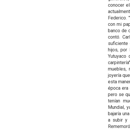
conocer el
actualment
Federico. 
con mi pap
banco de c
contó. Car
suficiente
hijos, por
Yutuyaco q
carpinterí
muebles, m
joyería que
esta maner
época era d
pero se qu
tenían mu
Mundial, y
bajaría un
a subir y
Rememoró q