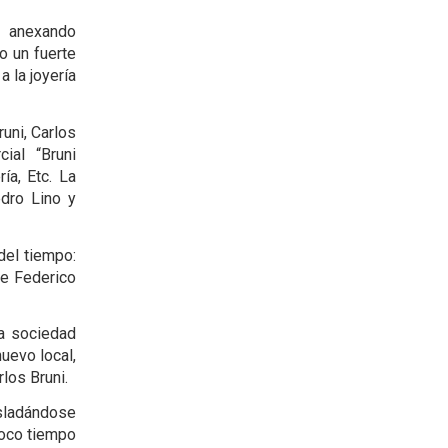
i anexando
o un fuerte
 la joyería
uni, Carlos
ial “Bruni
ía, Etc. La
edro Lino y
del tiempo:
te Federico
ha sociedad
uevo local,
los Bruni.
asladándose
Poco tiempo