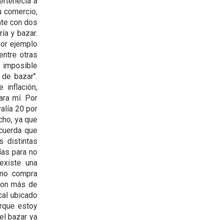
ertenecía a
u comercio,
nte con dos
ía y bazar.
por ejemplo
entre otras
s imposible
 de bazar".
 inflación,
ara mí. Por
alía 20 por
cho, ya que
ecuerda que
s distintas
ías para no
existe una
 no compra
 con más de
cal ubicado
orque estoy
el bazar ya