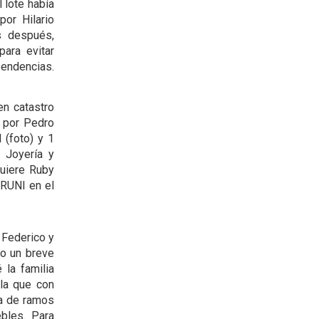
 lote había
or Hilario
s después,
ara evitar
pendencias.
en catastro
a por Pedro
 (foto) y 1
 Joyería y
quiere Ruby
BRUNI en el
 Federico y
do un breve
 la familia
 la que con
sa de ramos
ebles. Para