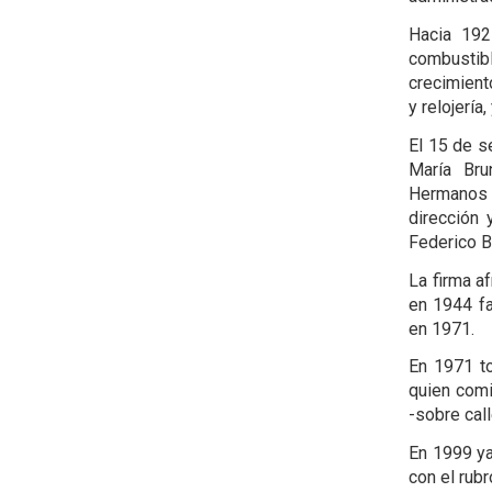
Hacia 192
combustibl
crecimient
y relojería
El 15 de s
María Bru
Hermanos e
dirección 
Federico B
La firma a
en 1944 fa
en 1971.
En 1971 to
quien comi
-sobre call
En 1999 ya
con el rub