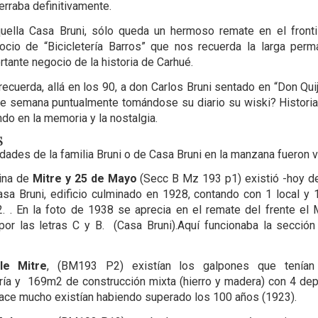
rraba definitivamente.
uella Casa Bruni, sólo queda un hermoso remate en el fronti
ocio de “Bicicletería Barros” que nos recuerda la larga per
rtante negocio de la historia de Carhué.
recuerda, allá en los 90, a don Carlos Bruni sentado en “Don Qui
de semana puntualmente tomándose su diario su wiski? Histori
do en la memoria y la nostalgia.
S
dades de la familia Bruni o de Casa Bruni en la manzana fueron v
uina de
Mitre y 25 de Mayo
(Secc B Mz 193 p1) existió -hoy d
sa Bruni, edificio culminado en 1928, contando con 1 local y 1
 . En la foto de 1938 se aprecia en el remate del frente e
or las letras C y B. (Casa Bruni).Aquí funcionaba la sección
lle Mitre
, (BM193 P2) existían los galpones que tenía
a y 169m2 de construcción mixta (hierro y madera) con 4 de
ace mucho existían habiendo superado los 100 años (1923).