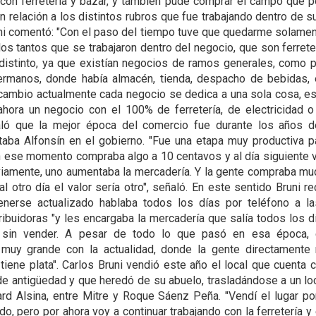
 con ferretería y bazar, y también pude comprar el campo que p
En relación a los distintos rubros que fue trabajando dentro de s
ni comentó: "Con el paso del tiempo tuve que quedarme solame
los tantos que se trabajaron dentro del negocio, que son ferreter
distinto, ya que existían negocios de ramos generales, como 
rmanos, donde había almacén, tienda, despacho de bebidas, 
cambio actualmente cada negocio se dedica a una sola cosa, e
hora un negocio con el 100% de ferretería, de electricidad o
ló que la mejor época del comercio fue durante los años de
aba Alfonsín en el gobierno. "Fue una etapa muy productiva p
 ese momento compraba algo a 10 centavos y al día siguiente v
viamente, uno aumentaba la mercadería. Y la gente compraba mu
al otro día el valor sería otro", señaló. En este sentido Bruni r
nerse actualizado hablaba todos los días por teléfono a la
ribuidoras "y les encargaba la mercadería que salía todos los d
sin vender. A pesar de todo lo que pasó en esa época, 
a muy grande con la actualidad, donde la gente directamente
tiene plata". Carlos Bruni vendió este año el local que cuenta
e antigüedad y que heredó de su abuelo, trasladándose a un lo
rd Alsina, entre Mitre y Roque Sáenz Peña. "Vendí el lugar p
o, pero por ahora voy a continuar trabajando con la ferretería y 