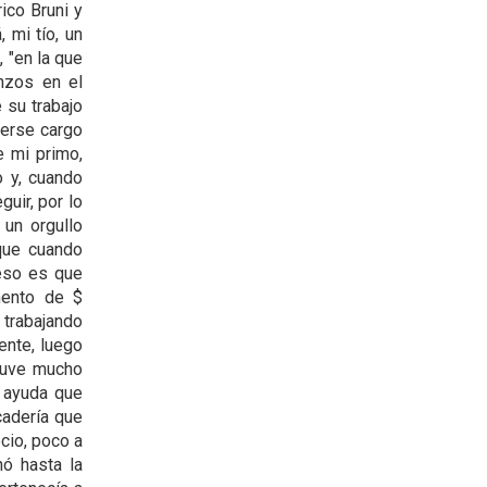
ico Bruni y
 mi tío, un
, "en la que
nzos en el
 su trabajo
cerse cargo
e mi primo,
o y, cuando
uir, por lo
un orgullo
 que cuando
eso es que
mento de $
 trabajando
ente, luego
tuve mucho
a ayuda que
adería que
cio, poco a
nó hasta la