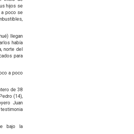
us hijos se
o a poco se
bustibles,
hué) llegan
arlos había
, norte del
icados para
poco a poco
ntero de 38
Pedro (14),
oyero Juan
 testimonia
e bajo la