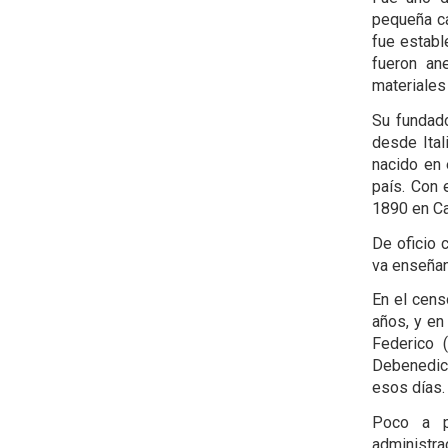
pequeña ca
fue establ
fueron an
materiales
Su fundado
desde Ital
nacido en 
país. Con 
1890 en Ca
De oficio 
va enseñan
En el cens
años, y en
Federico 
Debenedict
esos días.
Poco a p
administra