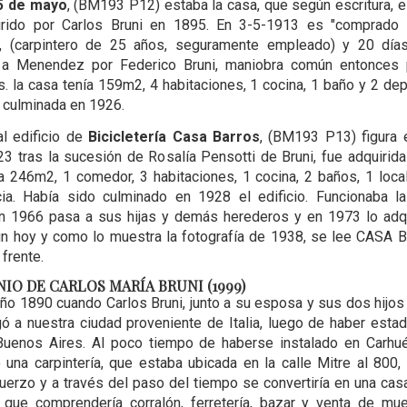
25 de mayo
, (BM193 P12) estaba la casa, que según escritura, el
irido por Carlos Bruni en 1895. En 3-5-1913 es "comprado p
 (carpintero de 25 años, seguramente empleado) y 20 día
a Menendez por Federico Bruni, maniobra común entonces p
. la casa tenía 159m2, 4 habitaciones, 1 cocina, 1 baño y 2 de
 culminada en 1926.
al edificio de
Bicicletería Casa Barros
, (BM193 P13) figura 
3 tras la sucesión de Rosalía Pensotti de Bruni, fue adquirid
ía 246m2, 1 comedor, 3 habitaciones, 1 cocina, 2 baños, 1 local
ia. Había sido culminado en 1928 el edificio. Funcionaba la
 En 1966 pasa a sus hijas y demás herederos y en 1973 lo ad
n hoy y como lo muestra la fotografía de 1938, se lee CASA 
l frente.
IO DE CARLOS MARÍA BRUNI (1999)
 año 1890 cuando Carlos Bruni, junto a su esposa y sus dos hijos
gó a nuestra ciudad proveniente de Italia, luego de haber esta
uenos Aires. Al poco tiempo de haberse instalado en Carhué
 una carpintería, que estaba ubicada en la calle Mitre al 800,
erzo y a través del paso del tiempo se convertiría en una ca
 que comprendería corralón, ferretería, bazar y venta de mu