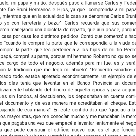
uelo, mi papá y mi tío, después pasó a llamarse Carlos y Feder
te fue Bruni Hermanos e Hijos, ya que comprendía a mi papá,
, mientras que en la actualidad la casa se denomina Carlos Bruni
o yo con ferretería y bazar". Carlos recuerda que sus comie
eron manejando una bicicleta de reparto, que aún posee, porque
ir casa por casa los distintos pedidos. Contó que comenzó a ha
o "cuando le compré la parte que le correspondía a la viuda d
mpré la parte que les pertenecía a los hijos de mi tio Pedr
i papá, compré su parte, porque mi hermano Roberto no quiso seg
ce cargo de todo el negocio, además para mi fue, es y será 
con la tradición que me legó mi abuelo". "Recuerdo -añadió-
prado todo, estaba apretado económicamente, un ejemplo de 
los días tenía que levantar en el Banco Provincia un docu
bviamente hablando del dinero de aquella época, y para seguir
es sin fondos, al descubierto, los depositaban en cuenta corri
 el documento y de esa manera me acreditaban el cheque. Es
bajando de esa manera". En este sentido dijo que "gracias a l
los mayoristas, que me conocían mucho y me mandaban la merc
la que pagaba una vez que empecé a levantar lentamente el nego
a que pude construir el edificio nuevo, que es el que funcio