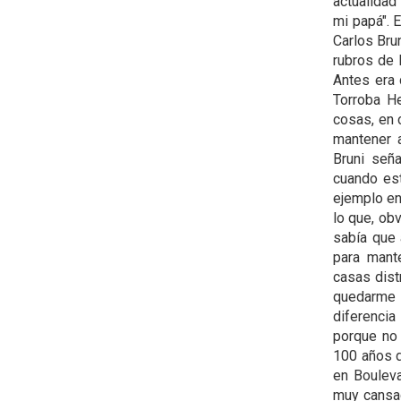
actualidad
mi papá". 
Carlos Bru
rubros de 
Antes era 
Torroba He
cosas, en 
mantener a
Bruni seña
cuando est
ejemplo en
lo que, ob
sabía que 
para mante
casas dist
quedarme 
diferenci
porque no 
100 años d
en Bouleva
muy cansad