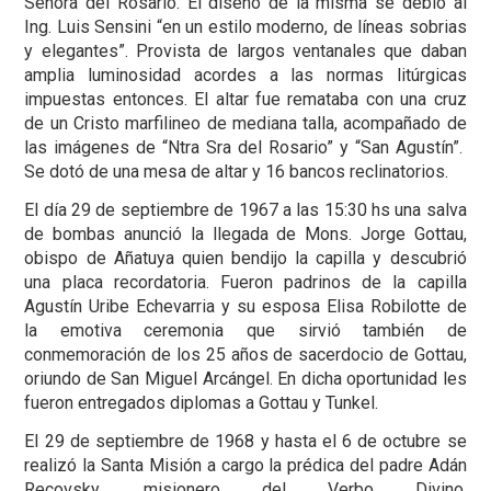
Señora del Rosario. El diseño de la misma se debió al
Ing. Luis Sensini “en un estilo moderno, de líneas sobrias
y elegantes”. Provista de largos ventanales que daban
amplia luminosidad acordes a las normas litúrgicas
impuestas entonces. El altar fue remataba con una cruz
de un Cristo marfilineo de mediana talla, acompañado de
las imágenes de “Ntra Sra del Rosario” y “San Agustín”.
Se dotó de una mesa de altar y 16 bancos reclinatorios.
El día 29 de septiembre de 1967 a las 15:30 hs una salva
de bombas anunció la llegada de Mons. Jorge Gottau,
obispo de Añatuya quien bendijo la capilla y descubrió
una placa recordatoria. Fueron padrinos de la capilla
Agustín Uribe Echevarria y su esposa Elisa Robilotte de
la emotiva ceremonia que sirvió también de
conmemoración de los 25 años de sacerdocio de Gottau,
oriundo de San Miguel Arcángel. En dicha oportunidad les
fueron entregados diplomas a Gottau y Tunkel.
El 29 de septiembre de 1968 y hasta el 6 de octubre se
realizó la Santa Misión a cargo la prédica del padre Adán
Recovsky, misionero del Verbo Divino.