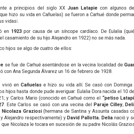
nte a principios del siglo XX
Juan Latapie
con algunos de
que hizo su vida en Cañuelas) se fueron a Carhué donde perma
us vidas
.
i
ó en
1923
por causa de un síncope cardíaco. De Eulalia (qui
 el casamiento de su hijo Alejandro en 1922) no se más nada.
o hijos se algo de cuatro de ellos:
ue
se fue de Carhué asentándose en la vecina localidad de
Gua
ó con Ana Segunda Álvarez un 16 de febrero de 1928.
o
vivió en
Cañuelas
e hizo su vida allí. Se casó con Doming
os hijos hasta donde pude averiguar: Eulalia Dora nacida el 10 d
1; y Carlos Mario (conocido en Carhué como el
“petiso Latap
27
. Este Carlos se casó con una vecina del
Paraje Cilley
,
Deli
e
Nicolaza Graziosi
(hermana de Santina y Assunta casadas co
 y Alejandro respectivamente) y
David Pallotta. Delia
nació y se
que Nicolaza le tocara en sucesión de su padre Nicolás Grazios