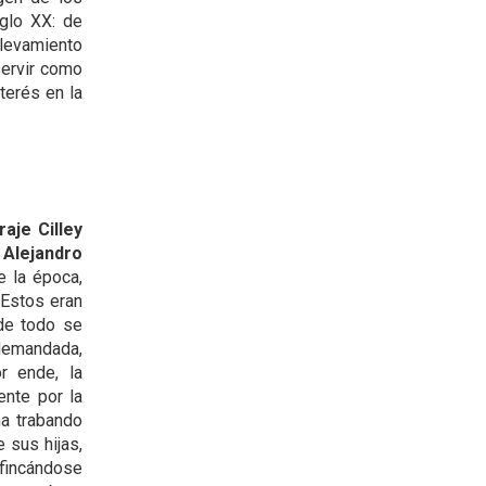
iglo XX: de
elevamiento
servir como
terés en la
raje Cilley
y Alejandro
 la época,
 Estos eran
de todo se
 demandada,
r ende, la
nte por la
na trabando
 sus hijas,
fincándose