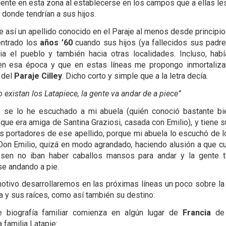
mente en esta zona al establecerse en los campos que a ellas les
 donde tendrían a sus hijos.
e así un apellido conocido en el Paraje al menos desde principi
ntrado los
años ’60
cuando sus hijos (ya fallecidos sus padr
a el pueblo y también hacia otras localidades. Incluso, hab
en esa época y que en estas líneas me propongo inmortalizar
 del
Paraje Cilley
. Dicho corto y simple que a la letra decía.
existan los Latapiece, la gente va andar de a piece”
o se lo he escuchado a mi abuela (quién conoció bastante bi
 que era amiga de Santina Graziosi, casada con Emilio), y tiene s
 portadores de ese apellido, porque mi abuela lo escuchó de
Don Emilio, quizá en modo agrandado
,
haciendo alusión a que c
esen no iban haber caballos mansos para andar y la gente t
e andando a pie.
otivo desarrollaremos en las próximas líneas un poco sobre la 
ia y sus raíces, como así también su destino:
e biografía familiar comienza en algún lugar de
Francia
de 
a familia Latapie: