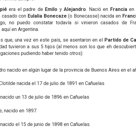
pié
era el padre de
Emilo
y
Alejandro
. Nació en
Francia
e
a casado con
Eulalia Bonecaze
(o Bonecasse) nacida en
Franc
go, no puedo constatar todavía si vinieron casados de Fr
 aquí en Argentina.
es que, una vez en este país, se asentaron en el
Partido de C
idad tuvieron a sus 5 hijos (al menos son los que eh descubiert
igaciones pudiendo haber tenido otros):
dro nacido en algún lugar de la provincia de Buenos Aires en el 
Clotilde nacida el 17 de julio de 1891 en Cañuelas
 nacido un 13 de julio de 1896 en Cañuelas
e, nacido en 1897.
nacido el 15 de junio de 1898 en Cañuelas.