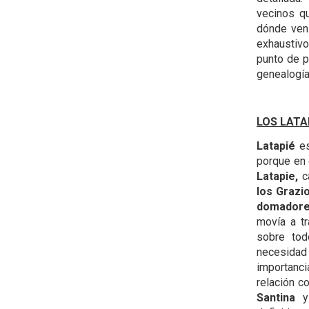
vecinos qu
dónde vení
exhaustivo
punto de p
genealogía
LOS LATA
Latapié
es
porque en 
Latapie,
ca
los Gra
z
i
domadore
movía a tr
sobre tod
necesidad
importanci
relación c
Santina