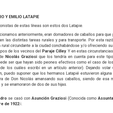
O Y EMILIO LATAPIE
onistas de estas líneas son estos dos Latapie.
ionamos anteriormente, eran domadores de caballos para que 
 en las distintas tareas rurales y para transporte. Por esta raz
a rural circundante a la ciudad conchabándose y/o ofreciendo su
pos de los vecinos del
Paraje Cilley
. Y en estas circunstancia
 de
Nicolás Graziosi
que los tendría en cuenta para este tip
uede ser que hayan sido peones efectivos como el caso de l
i
de los cuáles escribí en un artículo anterior). Dejando volar
n, puedo suponer que los hermanos Latapié estuvieron algun
cra de Don Nicolás amansando sus caballos, siendo de esa 
 y se enamoraron de dos de sus hijas.
ndro
se casó con
Asunción
Graziosi
(Conocida como
Assunt
re de 1922
.
ii