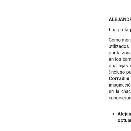
ALEJANDR
Los protag
Como menc
utilizados
por la zon
en los cam
dos hijas
(incluso p
Corradin
imaginació
en la cha
conocieron
Aleja
octub