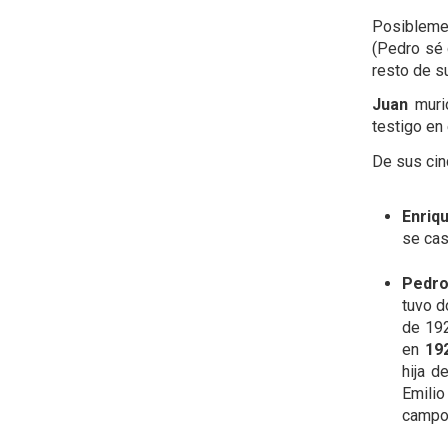
Posibleme
(Pedro sé 
resto de s
Juan
muri
testigo en
De sus cinc
Enriq
se cas
Pedr
tuvo d
de 192
en
19
hija d
Emilio
campo 