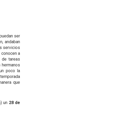
puedan ser
ón, andaban
s servicios
s conocen a
o de tareas
os hermanos
 un poco la
a temporada
manera que
a
) un
28 de