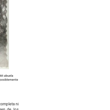
completa ni
igen de los