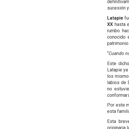
definitiva
sucesión y
Latapie
fu
XX
hasta e
rumbo haci
conocido 
patrimonio
“
Cuando no 
Este dich
Latapie ya
los mismos
labios de 
no estuvi
conformars
Por este m
esta famil
Esta brev
originaria l