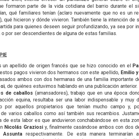
e formaron parte de la vida cotidiana del barrio durante el s
an, qué familiares tenían (aclaro nuevamente que no es un r
), qué hicieron y dónde vivieron. También tiene la intención de 
artida para quienes deseen seguir profundizando, ya sea por in
 o por ser descendientes de alguna de estas familias.
PIE
 un apellido de origen francés que se hizo conocido en el
Pa
estos pagos vivieron dos hermanos con este apellido,
Emilio 
sados ambos con dos hermanas de una familia importante de
osi
, de quiénes estuvimos hablando en una publicación anterior.
s de caballos
(amansadores), trabajo que en una época don
acción equina, resultaba ser una labor indispensable y muy
o por aquellos propietarios que tenían mucho campo y, po
 de varios caballos como así también sus recambios. Justame
a de esta labor es que anduvieron conchabándose en esta zo
on
Nicolás Gra
z
iosi
y, finalmente casándose ambos con dos de
y
Assunta
respectivamente. De esta manera terminarían a