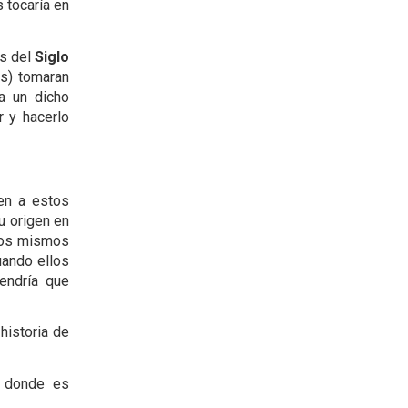
 tocaría en
os del
Siglo
es) tomaran
ía un dicho
 y hacerlo
en a estos
u origen en
 los mismos
uando ellos
endría que
historia de
donde es