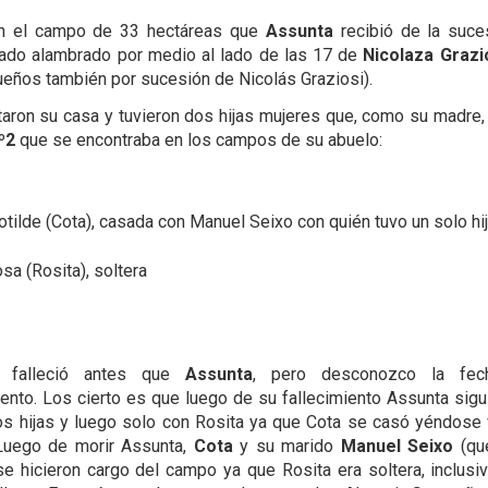
en el campo de 33 hectáreas que
Assunta
recibió de la suce
ado alambrado por medio al lado de las 17 de
Nicolaza Grazi
eños también por sucesión de Nicolás Graziosi).
taron su casa y tuvieron dos hijas mujeres que, como su madre, 
º2
que se encontraba en los campos de su abuelo:
otilde (Cota), casada con Manuel Seixo con quién tuvo un solo hij
sa (Rosita), soltera
falleció antes que
Assunta
, pero desconozco la fec
ento. Los cierto es que luego de su fallecimiento Assunta sigu
s hijas y luego solo con Rosita ya que Cota se casó yéndose v
Luego de morir Assunta,
Cota
y su marido
Manuel Seixo
(que
e hicieron cargo del campo ya que Rosita era soltera, inclusi