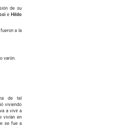
sión de su
osi
e
Hildo
fueron a la
o varón.
ha de tal
ió viviendo
a a vivir a
 vivían en
ve se fue a