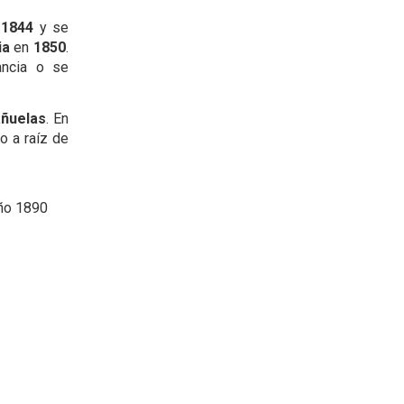
n
1844
y se
ia
en
1850
.
ancia o se
añuelas
. En
o a raíz de
año 1890