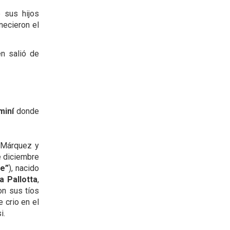
 sus hijos
necieron el
én salió de
miní
donde
a Márquez y
e diciembre
ie”
), nacido
a Pallotta
,
n sus tíos
 crio en el
i.