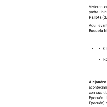
Vivieron 
padre ubic
Pallota
(du
Aquí levan
Escuela N
Cl
Ro
Alejandro
acontecimi
con sus do
Epecuén. 
Epecuén) s