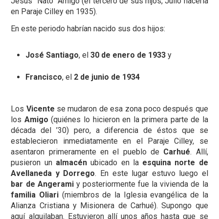
Jesús “Ñato” Amigo (el tercero de sus hijos, Julio nacería
en Paraje Cilley en 1935).
En este periodo habrían nacido sus dos hijos:
José Santiago
, el
30 de enero de 1933
y
Francisco
, el
2 de junio de 1934
Los
Vicente
se mudaron de esa zona poco después que
los
Amigo
(quiénes lo hicieron en la primera parte de la
década del ’30) pero, a diferencia de éstos que se
establecieron inmediatamente en el Paraje Cilley, se
asentaron primeramente en el pueblo de
Carhué
. Allí,
pusieron un
almacén
ubicado en la
esquina norte de
Avellaneda y Dorrego
. En este lugar estuvo luego el
bar de Angerami
y posteriormente fue la vivienda de la
familia Oliari
(miembros de la Iglesia evangélica de la
Alianza Cristiana y Misionera de Carhué). Supongo que
aquí alquilaban. Estuvieron allí unos años hasta que se