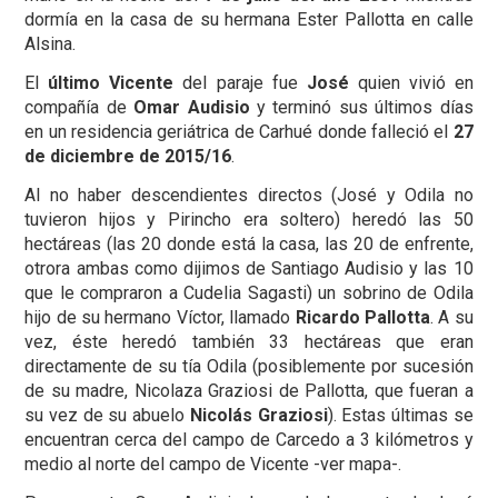
dormía en la casa de su hermana Ester Pallotta en calle
Alsina.
El
último Vicente
del paraje fue
José
quien vivió en
compañía de
Omar Audisio
y terminó sus últimos días
en un residencia geriátrica de Carhué donde falleció el
27
de diciembre de 2015/16
.
Al no haber descendientes directos (José y Odila no
tuvieron hijos y Pirincho era soltero) heredó las 50
hectáreas (las 20 donde está la casa, las 20 de enfrente,
otrora ambas como dijimos de Santiago Audisio y las 10
que le compraron a Cudelia Sagasti) un sobrino de Odila
hijo de su hermano Víctor, llamado
Ricardo Pallotta
. A su
vez, éste heredó también 33 hectáreas que eran
directamente de su tía Odila (posiblemente por sucesión
de su madre, Nicolaza Graziosi de Pallotta, que fueran a
su vez de su abuelo
Nicolás Gra
z
iosi
). Estas últimas se
encuentran cerca del campo de Carcedo a 3 kilómetros y
medio al norte del campo de Vicente -ver mapa-.