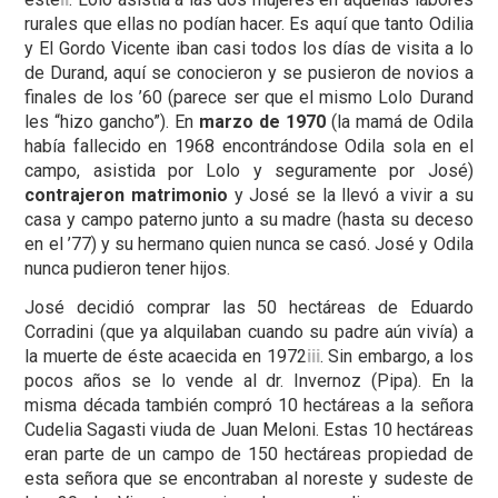
rurales que ellas no podían hacer. Es aquí que tanto Odilia
y El Gordo Vicente iban casi todos los días de visita a lo
de Durand, aquí se conocieron y se pusieron de novios a
finales de los ’60 (parece ser que el mismo Lolo Durand
les “hizo gancho”). En
marzo de 1970
(la mamá de Odila
había fallecido en 1968 encontrándose Odila sola en el
campo, asistida por Lolo y seguramente por José)
contrajeron matrimonio
y José se la llevó a vivir a su
casa y campo paterno junto a su madre (hasta su deceso
en el ’77) y su hermano quien nunca se casó. José y Odila
nunca pudieron tener hijos.
José decidió comprar las 50 hectáreas de Eduardo
Corradini (que ya alquilaban cuando su padre aún vivía) a
la muerte de éste acaecida en 1972
. Sin embargo, a los
iii
pocos años se lo vende al dr. Invernoz (Pipa). En la
misma década también compró 10 hectáreas a la señora
Cudelia Sagasti viuda de Juan Meloni. Estas 10 hectáreas
eran parte de un campo de 150 hectáreas propiedad de
esta señora que se encontraban al noreste y sudeste de