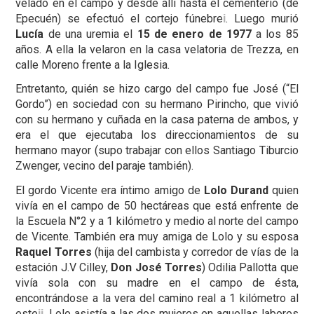
velado en el campo y desde allí hasta el cementerio (de
Epecuén) se efectuó el cortejo fúnebre
. Luego murió
i
Lucía
de una uremia el
15 de enero de 1977
a los 85
años. A ella la velaron en la casa velatoria de Trezza, en
calle Moreno frente a la Iglesia.
Entretanto, quién se hizo cargo del campo fue José (“El
Gordo”) en sociedad con su hermano Pirincho, que vivió
con su hermano y cuñada en la casa paterna de ambos, y
era el que ejecutaba los direccionamientos de su
hermano mayor (supo trabajar con ellos Santiago Tiburcio
Zwenger, vecino del paraje también).
El gordo Vicente era íntimo amigo de
Lolo Durand
quien
vivía en el campo de 50 hectáreas que está enfrente de
la Escuela N°2 y a 1 kilómetro y medio al norte del campo
de Vicente. También era muy amiga de Lolo y su esposa
Raquel Torres
(hija del cambista y corredor de vías de la
estación J.V Cilley,
Don José Torres
) Odilia Pallotta que
vivía sola con su madre en el campo de ésta,
encontrándose a la vera del camino real a 1 kilómetro al
este
. Lolo asistía a las dos mujeres en aquellas labores
ii