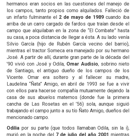
hermanos eran socios en las cuestiones del manejo de
los campos, tanto propios como alquilados. Falleció de
un infarto fulminante el
2 de mayo de 1989
cuando iba
arriba de un carro cargado de fardos que traían desde el
campo que alquilaban en la zona de “El Combate” hasta
su casa, a poca distancia de llegar a ésta. A su lado venía
Silvio García (hijo de Rubén García vecino del barrio),
mientras el tractor Someca era manejado por su hermano
José. A partir de allí, durante gran parte de la década del
’90 vivió con José y Odila,
Omar Audisio
, sobrino nieto
de Santiago, el antiguo dueño de los campos de los
Vicente. Omar era soltero y al fallecer su madre,
Laudelina “Ñata” Amigo, en abril de 1993 se fue a vivir
con ellos para hacerse compañía mutuamente dejando la
casa de sus abuelos maternos (donde fue la primera
cancha de Las Rosetas en el ’56) sola, aunque siguió
trabajando el campo junto a su tío Ñato Amigo, dueños del
mencionado campo.
Odilia
por su parte (que todos llamaban Odila, sin la i),
murió en la noche del
7 de julio del año 2001
mientras