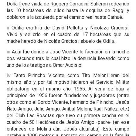
Doña Irene viuda de Ruggero Corradini. Salieron rodeando
las 10 hectáreas de ellos hasta la esquina de Raggi y
doblaron a la izquierda por el camino real hasta Carhué.
Odilia era hija de David Pallotta y Nicolaza Graciosi.
ii
Vivió y se crio en el cuadro de 17 hectáreas que su
madre heredó de Nicolás Graciosi, abuelo de Odila.
Aquí fue donde a José Vicente le faenaron en la noche
iii
dos vacunos tras lo cual hizo la denuncia llevando como
uno de los testigos a Omar Audisio.
Tanto Pirincho Vicente como Tito Meloni eran del
iv
mismo año y por tal motivo hicieron el Servicio Militar
obligatorio en el mismo año, 1955. Al venir de baja a
principios de 1956 fueron fundadores y jugadores (entre
otros como el Gordo Vicente, hermano de Pirincho, Jesús
Ñato Amigo, Julio Amigo, Aníbal Meloni, Raúl Núñez, etc.)
del Club Las Rosetas que tuvo su primera cancha en el
cuadro de 50 Hectáreas de Jesús Amigo -padre- (en ese
entonces de Molina aún, Jesús alquilaba). Este campo
estaba a 1000 metros al noreste del campo de la familia