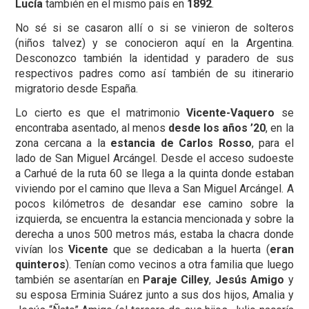
Lucía
también en el mismo país en
1892
.
No sé si se casaron allí o si se vinieron de solteros
(niños talvez) y se conocieron aquí en la Argentina.
Desconozco también la identidad y paradero de sus
respectivos padres como así también de su itinerario
migratorio desde España.
Lo cierto es que el matrimonio
Vicente-Vaquero
se
encontraba asentado, al menos
desde los años ’20
, en la
zona cercana a la
estancia de Carlos Rosso
, para el
lado de San Miguel Arcángel. Desde el acceso sudoeste
a Carhué de la ruta 60 se llega a la quinta donde estaban
viviendo por el camino que lleva a San Miguel Arcángel. A
pocos kilómetros de desandar ese camino sobre la
izquierda, se encuentra la estancia mencionada y sobre la
derecha a unos 500 metros más, estaba la chacra donde
vivían los
Vicente
que se dedicaban a la huerta (
eran
quinteros
). Tenían como vecinos a otra familia que luego
también se asentarían en
Paraje Cilley
,
Jesús Amigo
y
su esposa Erminia Suárez junto a sus dos hijos, Amalia y