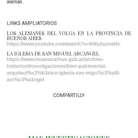
alemán.
LINKS AMPLIATORIOS
LOS ALEMANES DEL VOLGA EN LA PROVINCIA DE
BUENOS AIRES
https://www.youtube.com/watch?v=94fydazmd4c
LA IGLESIA DE SAN MIGUEL ARCANGEL
https://www.museocarhue.gob.ar/archivo-
historico/investigaciones/bien-patrimonial-
arquitect%c3%b3nico-iglesia-san-migu%c3%a9l-
arc%c3%a1ngel
COMPARTILO!