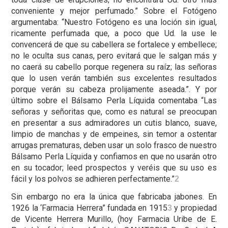
conveniente y mejor perfumado.” Sobre el Fotógeno
argumentaba: “Nuestro Fotógeno es una loción sin igual,
ricamente perfumada que, a poco que Ud. la use le
convencerá de que su cabellera se fortalece y embellece;
no le oculta sus canas, pero evitará que le salgan más y
no caerá su cabello porque regenera su raíz; las señoras
que lo usen verán también sus excelentes resultados
porque verán su cabeza prolijamente aseada.”. Y por
último sobre el Bálsamo Perla Líquida comentaba “Las
señoras y señoritas que, como es natural se preocupan
en presentar a sus admiradores un cutis blanco, suave,
limpio de manchas y de empeines, sin temor a ostentar
arrugas prematuras, deben usar un solo frasco de nuestro
Bálsamo Perla Líquida y confiamos en que no usarán otro
en su tocador; leed prospectos y veréis que su uso es
fácil y los polvos se adhieren perfectamente.”
2
Sin embargo no era la única que fabricaba jabones. En
1926 la ‘Farmacia Herrera” fundada en 1915
y propiedad
3
de Vicente Herrera Murillo, (hoy Farmacia Uribe de E.