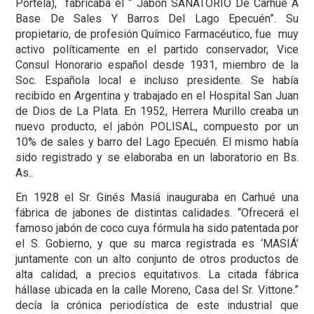
Portela), fabricaba el “ Jabón SANATORIO De Carhué A
Base De Sales Y Barros Del Lago Epecuén”. Su
propietario, de profesión Químico Farmacéutico, fue muy
activo políticamente en el partido conservador, Vice
Consul Honorario español desde 1931, miembro de la
Soc. Española local e incluso presidente. Se había
recibido en Argentina y trabajado en el Hospital San Juan
de Dios de La Plata. En 1952, Herrera Murillo creaba un
nuevo producto, el jabón POLISAL, compuesto por un
10% de sales y barro del Lago Epecuén. El mismo había
sido registrado y se elaboraba en un laboratorio en Bs.
As..
En 1928 el Sr. Ginés Masiá inauguraba en Carhué una
fábrica de jabones de distintas calidades. “Ofrecerá el
famoso jabón de coco cuya fórmula ha sido patentada por
el S. Gobierno, y que su marca registrada es ‘MASIÁ’
juntamente con un alto conjunto de otros productos de
alta calidad, a precios equitativos. La citada fábrica
hállase ubicada en la calle Moreno, Casa del Sr. Vittone.”
decía la crónica periodística de este industrial que