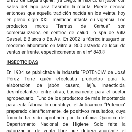
Bravo de Laguna quién, ya ciego, le fabricó un jabón con
sales del lago para trasmitir la receta. Puede decirse
entonces que aquella tradición nacida en los veinte, hoy
en pleno siglo XXI mantiene intacta su vigencia. Los
productos marca “Termas de Carhué” son
comercializados en centros de salud o spa de Villa
Gessel, B.Blanca o Bs. As.. En 2002 la fábrica inauguró un
moderno laboratorio en Mitre al 800 estando se local de
ventas enfrente, específicamente en el nº 843.
8
INSECTICIDAS
En 1934 se publicitaba la industria “POTENCIA” de José
Pérez Torre quién efectuaba productos para la
elaboración de jabón casero, lejía, insecticida,
desinfectantes, entre otras, básicamente para el sector
agropecuario. “Uno de los productos de más importancia
para esta fábrica lo constituye el Antisárnico “Potencia”
preparado científicamente, de positivos resultados, cuya
fórmula ha sido aprobada por la oficina Química del
Departamento Nacional de Higiene. Solo falta la
autorización de venta libre que deberá acordarle el