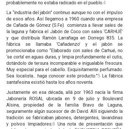
probablemente no estaba radicado en el pueblo.
4
La “industria del jabón” continuo aunque no con el impulso
de esos años. Así llegamos a 1960 cuando una empresa
de Cañada de Gómez (S.Fe) comienza a llevar sales de
la laguna y fabrica el Jabón de Coco con sales ‘CARHUÉ’
y que distribuía Ramón Larrañaga en Dorrego 835. La
fábrica se llamaba ‘Cañadenzo’ y el jabón se
promocionaba como “Elaborado con sales de Carhué, no
‘se corta’ en aguas duras, y limpia profundamente el cutis,
dotándolo de tersura incomparable e inigualable frescura.
Muy especial para el cabello. Exquisitamente perfumado.
Sea localista... haga conocer este producto.”
La fábrica
5
santafesina existió hasta los años noventa.
Justamente en esa década, allá por 1963 nacía la firma
Jabonería ROSAL ubicada en 9 de julio y Boulevard
Alsina, propiedad de la familia Bravo de Laguna,
seguramente algún sucesor de dn David. Allí siguiendo la
tradición se fabricaban jabones, detergentes, lavandinas
y polvos limpiadores.
Una nota de presentación que
6