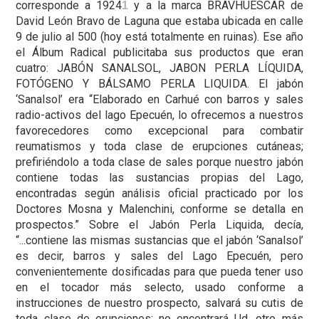
corresponde a 1924
y a la marca BRAVHUESCAR de
1
David León Bravo de Laguna que estaba ubicada en calle
9 de julio al 500 (hoy está totalmente en ruinas). Ese año
el Álbum Radical publicitaba sus productos que eran
cuatro: JABÓN SANALSOL, JABON PERLA LÍQUIDA,
FOTÓGENO Y BÁLSAMO PERLA LIQUIDA. El jabón
‘Sanalsol’ era “Elaborado en Carhué con barros y sales
radio-activos del lago Epecuén, lo ofrecemos a nuestros
favorecedores como excepcional para combatir
reumatismos y toda clase de erupciones cutáneas;
prefiriéndolo a toda clase de sales porque nuestro jabón
contiene todas las sustancias propias del Lago,
encontradas según análisis oficial practicado por los
Doctores Mosna y Malenchini, conforme se detalla en
prospectos.” Sobre el Jabón Perla Liquida, decía,
“...contiene las mismas sustancias que el jabón ‘Sanalsol’
es decir, barros y sales del Lago Epecuén, pero
convenientemente dosificadas para que pueda tener uso
en el tocador más selecto, usado conforme a
instrucciones de nuestro prospecto, salvará su cutis de
toda clase de erupciones; no encontrará Ud. otro más