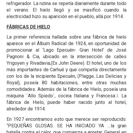
refrigerador. La rutina se repetía diariamente durante todo
el verano. El hielo llegó y se masificó cuando la
electricidad hizo su aparición en el pueblo, allá por 1914.
FÁBRICAS DE HIELO
La primer referencia hallada sobre una fábrica de hielo
aparece en el Álbum Radical de 1924, en oportunidad de
promocionar al ‘Lago Epecuén- Gran Hotel’ de José
Pagnoni & Cia, ubicado en la intersección de calles
Yrigoyen y Rivadavia,(Ex John Deere). El hotel, uno de los
más importantes de Carhué y que competía directamente
con los de la incipiente Epecuén, (Plagge, Las Delicias y
Royal), poseía 80 habitaciones, entre otras muchas
comodidades. Además de la fábrica de Hielo, poseía una
máquina `Allo Spiedo`, cocina Italiana y Francesa.
La
1
fábrica de Hielo, puede haber nacido junto al hotel,
alrededor de 1914.
En 1927 encontramos esto que merece ser reproducido:
“PEQUEÑAS GLOSAS. SE HA INICIADO YA ....la gran
batalla contra el calor, que comienza a apretar. General en