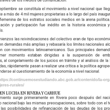
 través de los medios de comunicación.
eptiembre se constituía el movimiento a nivel nacional que lleg
e a más de 4 mil mujeres propietarias a lo largo del país inaugur
femenina de los estratos sociales medios en la arena política.
ación y participación fue inédito en la historia económica 
ís.
ienzos las reivindicaciones del colectivo eran de tipo económi
 en demandas más amplias y rebasaría los límites nacionales al
ón con movimientos latinoamericanos. Sus principales demand
imer momento estaban dirigidas a la suspensión de emb
, al congelamiento de los juicios en trámite y al análisis de la
as, rápidamente pasan a realizar una crítica a la política agrope
nderse al cuestionamiento de la economía a nivel nacional.
https://continuemosestudiando.abc.gob.ar/contenido/la-org
eres-rurales/
EN LUCHA EN RIVERA Y CARHUE
miento surge primeramente en Rivera poco después del naci
 nacional bajo las mismas preocupaciones, sobre todo con el 
las posibilidades de refinanciación de las deudas de los pro