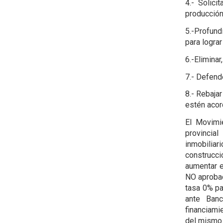
4.- Solici
producción
5.-Profund
para logra
6.-Eliminar
7.- Defend
8.- Rebajar
estén acor
El Movimi
provincia
inmobiliar
construcci
aumentar e
NO aprobac
tasa 0% pa
ante Banc
financiami
del mismo 