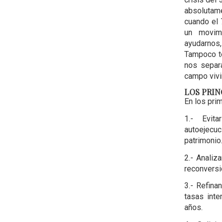
absolutam
cuando el 
un movim
ayudarnos
Tampoco te
nos separa
campo vivi
LOS PRIN
En los pri
1.- Evit
autoejecu
patrimonio
2.- Analiz
reconversi
3.- Refina
tasas inte
años.