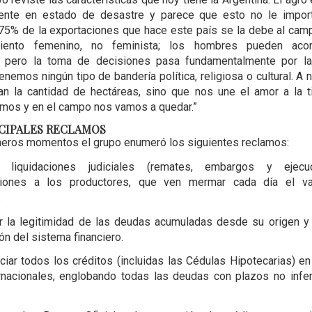
ente en estado de desastre y parece que esto no le import
75% de la exportaciones que hace este país se la debe al cam
iento femenino, no feminista; los hombres pueden acom
, pero la toma de decisiones pasa fundamentalmente por la
nemos ningún tipo de bandería política, religiosa o cultural. A 
n la cantidad de hectáreas, sino que nos une el amor a la ti
mos y en el campo nos vamos a quedar.”
CIPALES RECLAMOS
meros momentos el grupo enumeró los siguientes reclamos:
ar liquidaciones judiciales (remates, embargos y ejecu
ciones a los productores, que ven mermar cada día el v
.
ar la legitimidad de las deudas acumuladas desde su origen y 
ón del sistema financiero.
nciar todos los créditos (incluidas las Cédulas Hipotecarias) e
rnacionales, englobando todas las deudas con plazos no infe