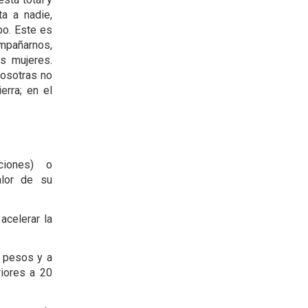
a a nadie,
po. Este es
pañarnos,
s mujeres.
nosotras no
erra; en el
ciones) o
alor de su
acelerar la
n pesos y a
riores a 20