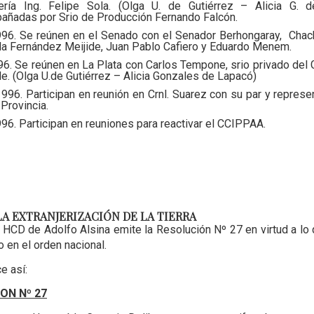
ería Ing. Felipe Sola. (Olga U. de Gutiérrez – Alicia G. d
ñadas por Srio de Producción Fernando Falcón.
96. Se reúnen en el Senado con el Senador Berhongaray, Chac
la Fernández Meijide, Juan Pablo Cafiero y Eduardo Menem.
6. Se reúnen en La Plata con Carlos Tempone, srio privado del
e. (Olga U.de Gutiérrez – Alicia Gonzales de Lapacó)
996. Participan en reunión en Crnl. Suarez con su par y represe
Provincia.
96. Participan en reuniones para reactivar el CCIPPAA.
A EXTRANJERIZACIÓN DE LA TIERRA
 HCD de Adolfo Alsina emite la Resolución Nº 27 en virtud a lo
 en el orden nacional.
ce así:
ON Nº 27