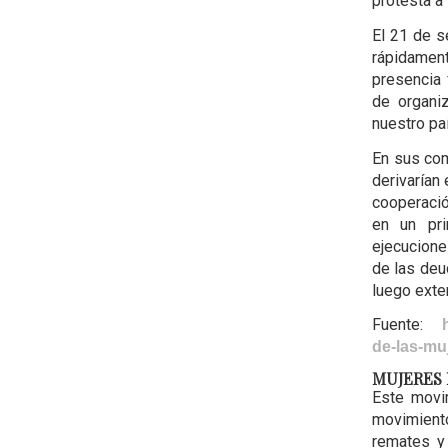
protesta a
El 21 de s
rápidament
presencia 
de organiz
nuestro pa
En sus com
derivarían
cooperaci
en un pr
ejecuciones
de las deud
luego exte
Fuente:
de-las-muj
MUJERES 
Este movi
movimiento
remates y 