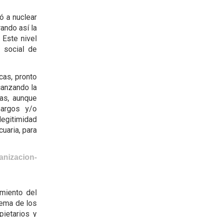
ó a nuclear
ando así la
 Este nivel
y social de
cas, pronto
canzando la
as, aunque
argos y/o
 legitimidad
cuaria, para
anizacion-
miento del
tema de los
pietarios y