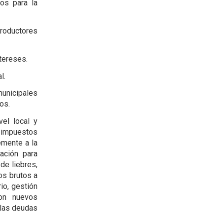
ios para la
productores
ntereses.
l.
 municipales
os.
el local y
 impuestos
emente a la
tación para
de liebres,
os brutos a
io, gestión
con nuevos
 las deudas