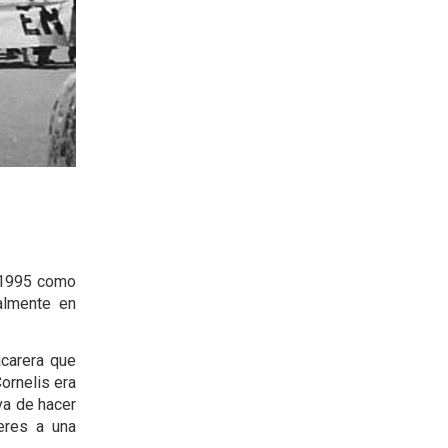
 1995 como
ialmente en
acarera que
ornelis era
va de hacer
jeres a una