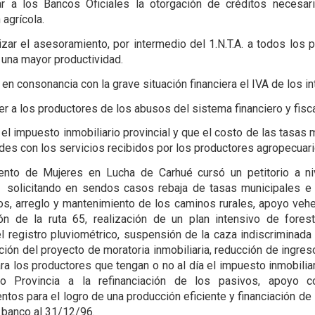
tar a los Bancos Oficiales la otorgación de créditos necesar
 agrícola.
izar el asesoramiento, por intermedio del 1.N.T.A. a todos los 
r una mayor productividad.
, en consonancia con la grave situación financiera el IVA de los i
er a los productores de los abusos del sistema financiero y fisca
 el impuesto inmobiliario provincial y que el costo de las tasas
des con los servicios recibidos por los productores agropecuari
ento de Mujeres en Lucha de Carhué cursó un petitorio a niv
l solicitando en sendos casos rebaja de tasas municipales e
ios, arreglo y mantenimiento de los caminos rurales, apoyo veh
ón de la ruta 65, realización de un plan intensivo de fores
l registro pluviométrico, suspensión de la caza indiscriminada 
ión del proyecto de moratoria inmobiliaria, reducción de ingres
ra los productores que tengan o no al día el impuesto inmobiliar
o Provincia a la refinanciación de los pasivos, apoyo 
entos para el logro de una producción eficiente y financiación de
banco al 31/12/96.