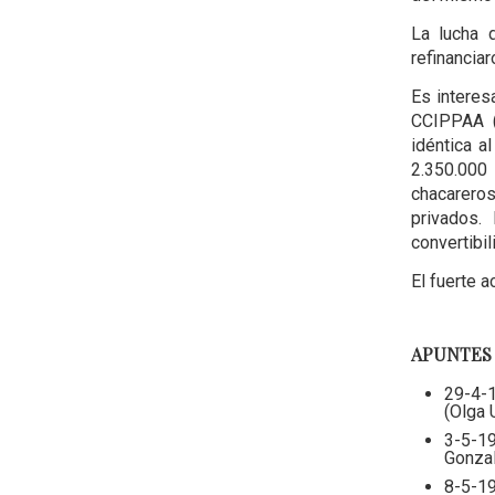
La lucha 
refinancia
Es interes
CCIPPAA (
idéntica a
2.350.000 
chacareros
privados.
convertibi
El fuerte 
APUNTES
29-4-1
(Olga 
3-5-19
Gonza
8-5-19