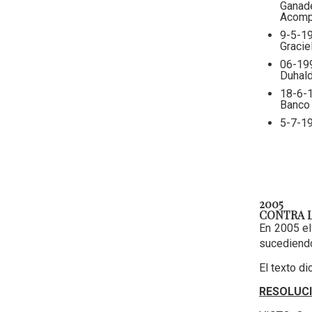
Ganad
Acompa
9-5-19
Gracie
06-199
Duhald
18-6-1
Banco 
5-7-19
2005
CONTRA L
En 2005 el
sucediendo
El texto di
RESOLUCI