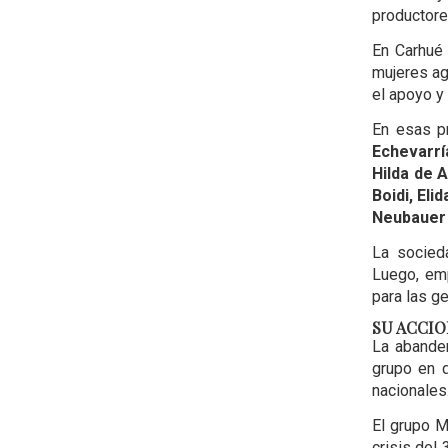
productore
En Carhué 
mujeres ag
el apoyo y
En esas p
Echevarrí
Hilda de A
Boidi, Eli
Neubauer 
La socieda
Luego, em
para las g
SU ACCI
La abander
grupo en d
nacionale
El grupo M
crisis del 