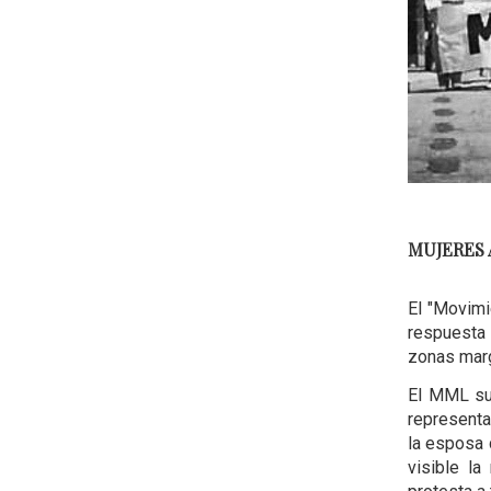
MUJERES
El "Movim
respuesta 
zonas marg
El MML sur
representa
la esposa 
visible la