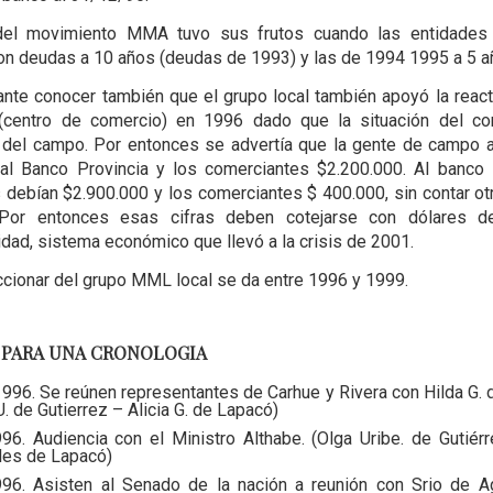
del movimiento MMA tuvo sus frutos cuando las entidades c
ron deudas a 10 años (deudas de 1993) y las de 1994 1995 a 5 
ante conocer también que el grupo local también apoyó la react
centro de comercio) en 1996 dado que la situación del co
l del campo. Por entonces se advertía que la gente de campo
al Banco Provincia y los comerciantes $2.200.000. Al banco
 debían $2.900.000 y los comerciantes $ 400.000, sin contar o
 Por entonces esas cifras deben cotejarse con dólares d
lidad, sistema económico que llevó a la crisis de 2001.
accionar del grupo MML local se da entre 1996 y 1999.
 PARA UNA CRONOLOGIA
996. Se reúnen representantes de Carhue y Rivera con Hilda G. 
U. de Gutierrez – Alicia G. de Lapacó)
96. Audiencia con el Ministro Althabe. (Olga Uribe. de Gutiérr
les de Lapacó)
96. Asisten al Senado de la nación a reunión con Srio de Ag