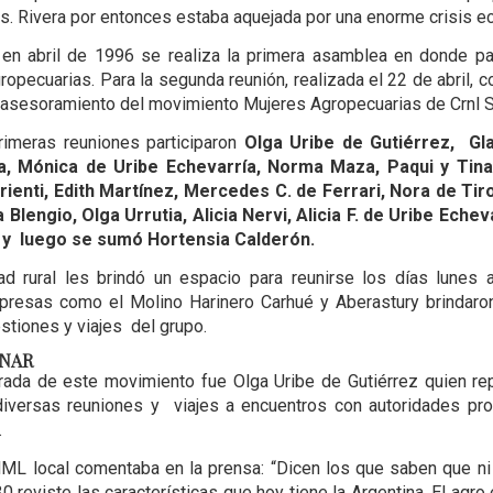
s. Rivera por entonces estaba aquejada por una enorme crisis
en abril de 1996 se realiza la primera asamblea en donde pa
ropecuarias. Para la segunda reunión, realizada el 22 de abril, c
 asesoramiento del movimiento Mujeres Agropecuarias de Crnl S
rimeras reuniones participaron
Olga Uribe de Gutiérrez, Gl
a, Mónica de Uribe Echevarría, Norma Maza, Paqui y Tin
rienti, Edith Martínez, Mercedes C. de Ferrari, Nora de Tir
da Blengio, Olga Urrutia, Alicia Nervi, Alicia F. de Uribe Echeva
y luego se sumó Hortensia Calderón.
d rural les brindó un espacio para reunirse los días lunes 
presas como el Molino Harinero Carhué y Aberastury brindaro
estiones y viajes del grupo.
ONAR
ada de este movimiento fue Olga Uribe de Gutiérrez quien re
iversas reuniones y viajes a encuentros con autoridades pro
s.
ML local comentaba en la prensa: “Dicen los que saben que ni 
30 reviste las características que hoy tiene la Argentina. El agro 