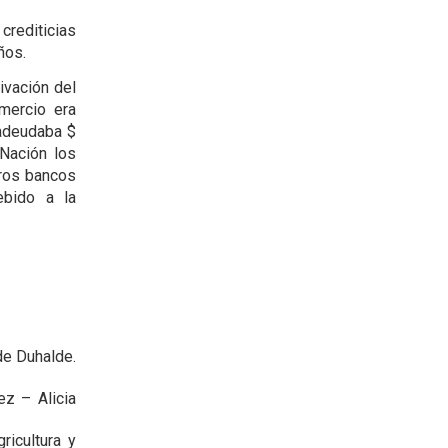
rediticias
años.
ivación del
mercio era
 adeudaba $
 Nación los
tros bancos
ebido a la
de Duhalde.
ez – Alicia
ricultura y