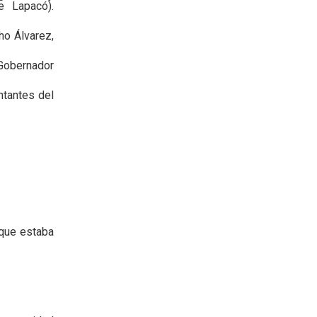
e Lapacó).
ho Álvarez,
 Gobernador
ntantes del
 que estaba