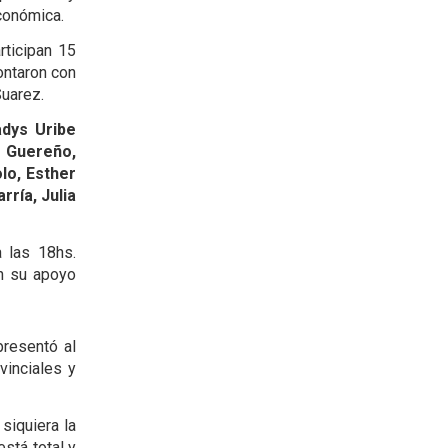
 económica.
rticipan 15
ontaron con
uarez.
adys Uribe
a Guereño,
olo, Esther
rría, Julia
a las 18hs.
n su apoyo
presentó al
vinciales y
siquiera la
está total y