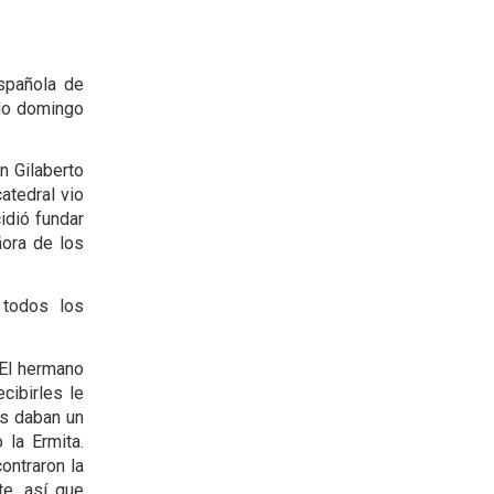
spañola de
ndo domingo
n Gilaberto
atedral vio
idió fundar
ñora de los
 todos los
 El hermano
ecibirles le
es daban un
 la Ermita.
ontraron la
te, así que