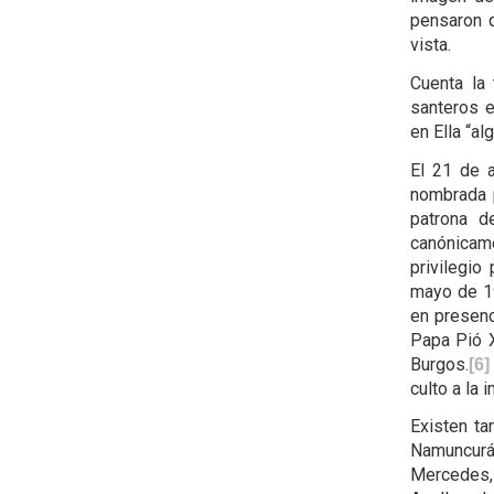
pensaron q
vista.
Cuenta la 
santeros e
en Ella “al
El 21 de a
nombrada p
patrona d
canónicam
privilegio
mayo de 1
en presenc
Papa Pió X
Burgos.
[6]
culto a la 
Existen ta
Namuncurá
Mercedes,