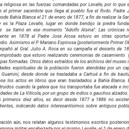
ia religiosa en las fuerzas comandadas por Levalle, por lo que 
e el primer sacerdote que llega al pueblo fue el Rvdo. Padre 
esde Bahía Blanca el 21 de enero de 1877, a fin de realizar la Sa
 es la Plaza Levalle, lugar en donde bendijo la piedra fund
e se llamó en ese momento “Adolfo Al­sina”. Las crónicas re
mente en 1878 el Padre Jose Arosa estuvo en otras oportu
­dio. Asimismo el P. Mariano Espinosa (posteriormente Primer O
m­pañó al Gral. Julio A. Roca en su campaña el desierto de 1
omprobado que estuvo realizando ceremonias de casamiento 
ropas formadas. Otros datos extraí­dos de los archivos del museo 
­dades espirituales de la población fueron atendidas por un cap
 Guaminí, desde donde se trasladaba a Carhué a fin de bautiz
ose los actos en libros que eran trasladados a Bahía Blanca. 
truidos cuando la galera que los transportaba fue ata­cada e in
da­des de La Vitícola, por un grupo de indios o gauchos alzados.
s primeros diez años, es decir desde 1877 a 1886 no existen
ientes, in­dicando datos interesantísimos sobre antiguos pobla
mación aún, nos relatan algunos testimonios escritos posterio
emonia militar encabezada por el mismo Levalle, el 1 de enero 