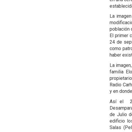
establecid
La imagen 
modificaci
población 
El primer 
24 de sept
como patro
haber exist
La imagen, 
familia E
propietari
Radio Carh
y en donde
Así el 24
Desamparad
de Julio d
edificio l
Salas (Pel