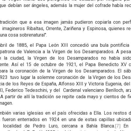
ue debían ser ángeles, además la mujer del cofrade había re
tradición que a esa imagen jamás pudieron copiarla con per
 imagineros Ribaltas, Orrente, Zariñena y Espinosa, quienes r
guna cosa sobrenatural".
bril de 1885, el Papa León XIII concedió una bula pontificia
atrona de Valencia a la Virgen de los Desamparados. A pesa
e la ciudad, la Virgen de los Desamparados no había sid
ente. Así el 15 de octubre de 1921, el Papa Benedicto XV c
 para la coronación de la Virgen de los Desamparados. El s
923 tuvo lugar la solemne coronación de la Virgen de los De
ia de los Reyes de España, Alfonso XIII y Victoria Eugenia, del
I, Federico Tedeschini, y del Cardenal valenciano Benlloch, a
A partir de allí la tradición se repite cada mayo y cientos de fi
imagen.
mbién varias iglesias en el país ofrecidas a Ella. Los restos 
 fueron enterrados en 1924 en una de estas capillas ubicada
 localidad de Pedro Luro, cercana a Bahía Blanca.
En 
[7]