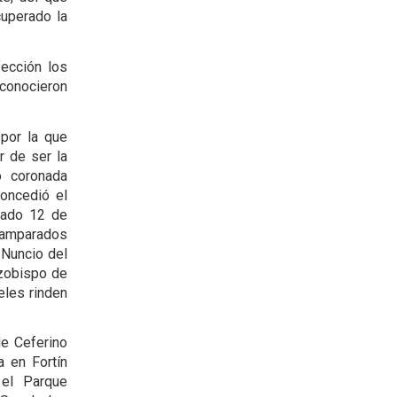
cuperado la
fección los
econocieron
 por la que
r de ser la
o coronada
oncedió el
ábado 12 de
samparados
 Nuncio del
rzobispo de
eles rinden
de Ceferino
 en Fortín
el Parque