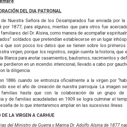
iembre
RACIÓN DEL DIA PATRONAL
 de Nuestra Señora de los Desamparados fue enviada por la
lá por 1877, para algunos, mientas que para otros fue acercad
 familiares del Dr. Alsina, como manera de acompañar espiritual
dos” soldados que pretendían establecerse en un lugar inhóspit
 es que son pocos los datos que se tienen sobre los primero
stra virgen, porque los registros, según cuenta la historia, que 
a Blanca para anotar casamientos, bautismos, nacimientos y de
se perdieron en un incendio intencional, llevado a cabo por gauc
ron la diligencia.
en 1886 cuando se entroniza oficialmente a la virgen por “hab
ndo ese el año de creación de nuestra parroquia. La imagen s
 familias hasta que con la colaboración de un grupo de
ia y de familias acaudaladas en 1909 se logra culminar el temp
reseña de lo que intentaremos ampliar en las sucesivas líneas.
O DE LA VIRGEN A CARHUE
as del Ministro de Guerra y Marina Dr. Adol­fo Alsina de 1877 na