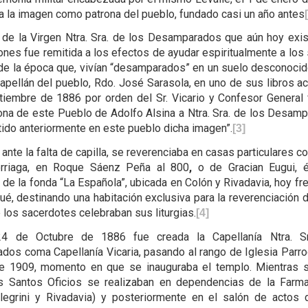
a la imagen como patrona del pueblo, fundado casi un año antes
de la Virgen Ntra. Sra. de los Desamparados que aún hoy exis
ones fue remitida a los efectos de ayudar espiritualmente a los
de la época que, vivían “desamparados” en un suelo desconocid
capellán del pueblo, Rdo. José Sarasola, en uno de sus libros ac
iembre de 1886 por orden del Sr. Vicario y Confesor General f
na de este Pueblo de Adolfo Alsina a Ntra. Sra. de los Desam
ido an­teriormente en este pueblo dicha ima­gen”.
[3]
ante la falta de capilla, se reveren­ciaba en casas particulares c
lorriaga, en Roque Sáenz Peña al 800
,
o de Gracian Eugui, é
o de la fonda “La Española”, ubicada en Colón y Rivadavia, hoy fr
ué, destinando una habitación exclusiva para la reve­renciación d
 los sacerdotes celebraban sus liturgias.
[4]
 de Oc­tubre de 1886 fue creada la Capellanía Ntra. S
os coma Capellanía Vicaria, pasando al rango de Iglesia Parro
e 1909, momento en que se inauguraba el templo. Mientras s
os Santos Oficios se realizaban en dependencias de la Farma
legrini y Rivadavia) y pos­teriormente en el salón de actos 