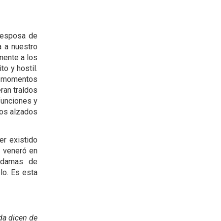
 esposa de
a a nuestro
mente a los
o y hostil.
s momentos
eran traídos
funciones y
hos alzados
er existido
e veneró en
 damas de
lo. Es esta
da dicen de