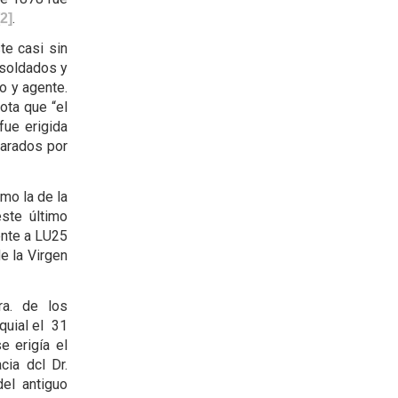
.
[2]
te casi sin
 soldados y
o y agente.
ota que “el
ue eri­gida
parados por
omo la de la
ste último
ente a LU25
e la Virgen
ra. de los
quial el 31
e erigía el
cia dcl Dr.
del antiguo