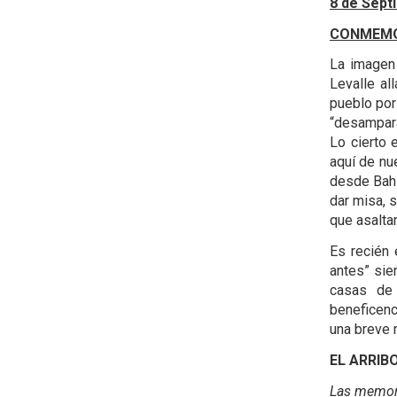
8 de Sept
CONMEMO
La imagen
Levalle al
pueblo por
“desampara
Lo cierto
aquí de nue
desde Bahí
dar misa, 
que asalta
Es recién 
antes” sie
casas de
beneficenc
una breve 
EL ARRIB
Las memori