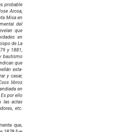
es probable
Jose Arosa,
nta Misa en
amental del
­velan que
nidades en
bispo de La
879 y 1881,
y bautismo
indican que
ellán esta­
ar y casar,
Esos libros
cendiada en
 Es por ello
 las actas
dores, etc.
rmente que,
de 1878 fue