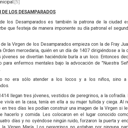
nicipal.
[5]
N DE LOS DESAMPARADOS
 de los Desamparados es también la patrona de la ciudad e
urbe que festeja de manera imponente su día patronal el segu
a de la Virgen de los Desamparados empieza con la de Fray Jua
la Orden mercedaria, quién en un día de 1407 dirigiéndose a la c
jóvenes se divertían haciéndole burla a un loco. Entonces dec
o para enfermos mentales bajo la advocación de "Nuestra Se
.
vo no era sólo atender a los locos y a los niños, sino a
dos.
1414 llegan tres jóvenes, vestidos de peregrinos, a la cofradía.
 vivía en la casa, tenía en ella a su mujer tullida y ciega. Al r
e en tres días les podían construir una imagen de la Virgen si l
e hacerlo y comida. Les colocaron en el lugar conocido como
atro días y no oyéndose ningún ruido, forzaron la puerta y enc
la Virgen María. Los peregrinos no estaban por ninguna par