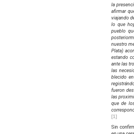
la presenc
afirmar qu
viajando d
lo que hoy
pueblo qu
posterior
nuestro me
Plata) aco
estando c
ante las t
las necesi
blecido en
registránd
fueron des
las proximi
que de lo
correspond
[1]
Sin confir
en una cer