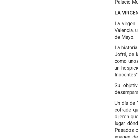
Palacio Mu
LA VIRGE
La virgen
Valencia, 
de Mayo.
La histori
Jofré, de 
como unos 
un hospici
Inocentes"
Su objeti
desampara
Un día de 
cofrade que
dijeron qu
lugar dónd
Pasados cu
imagen de 