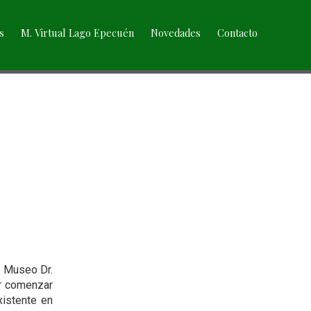
s
M. Virtual Lago Epecuén
Novedades
Contacto
l Museo Dr.
or comenzar
xistente en