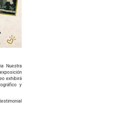
ia Nuestra
 exposición
eo exhibirá
tográfico y
testimonial