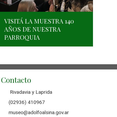
VISITÁ LA MUESTRA 140
AÑOS DE NUESTRA
PARROQUIA
Contacto
Rivadavia y Laprida
(02936) 410967
museo@adolfoalsina.gov.ar