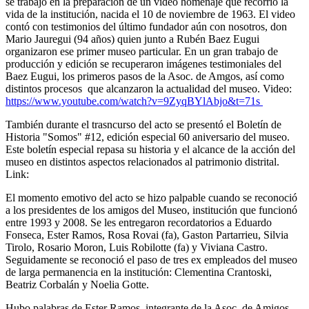
se trabajó en la preparación de un video homenaje que recorrió la
vida de la institución, nacida el 10 de noviembre de 1963. El video
contó con testimonios del último fundador aún con nosotros, don
Mario Jauregui (94 años) quien junto a Rubén Baez Eugui
organizaron ese primer museo particular. En un gran trabajo de
producción y edición se recuperaron imágenes testimoniales del
Baez Eugui, los primeros pasos de la Asoc. de Amgos, así como
distintos procesos que alcanzaron la actualidad del museo. Video:
https://www.youtube.com/watch?v=9ZyqBYlAbjo&t=71s
También durante el trasncurso del acto se presentó el Boletín de
Historia "Somos" #12, edición especial 60 aniversario del museo.
Este boletín especial repasa su historia y el alcance de la acción del
museo en distintos aspectos relacionados al patrimonio distrital.
Link:
El momento emotivo del acto se hizo palpable cuando se reconoció
a los presidentes de los amigos del Museo, institución que funcionó
entre 1993 y 2008. Se les entregaron recordatorios a Eduardo
Fonseca, Ester Ramos, Rosa Rovai (fa), Gaston Partarrieu, Silvia
Tirolo, Rosario Moron, Luis Robilotte (fa) y Viviana Castro.
Seguidamente se reconoció el paso de tres ex empleados del museo
de larga permanencia en la institución: Clementina Crantoski,
Beatriz Corbalán y Noelia Gotte.
Hubo palabras de Ester Ramos, integrante de la Asoc. de Amigos