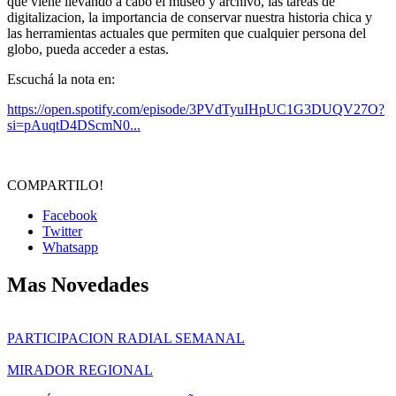
que viene llevando a cabo el museo y archivo, las tareas de
digitalizacion, la importancia de conservar nuestra historia chica y
las herramientas actuales que permiten que cualquier persona del
globo, pueda acceder a estas.
Escuchá la nota en:
https://open.spotify.com/episode/3PVdTyuIHpUC1G3DUQV27O?
si=pAuqtD4DScmN0...
COMPARTILO!
Facebook
Twitter
Whatsapp
Mas Novedades
PARTICIPACION RADIAL SEMANAL
MIRADOR REGIONAL