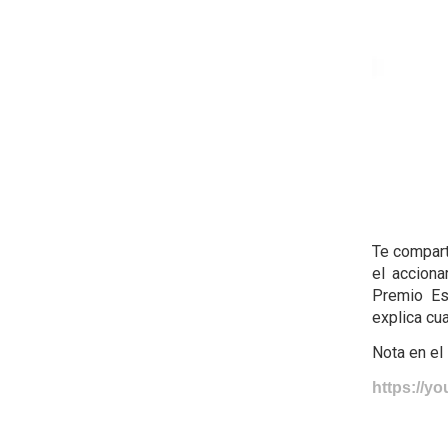
Te compart
el acciona
Premio Es
explica cu
Nota en el
https://y