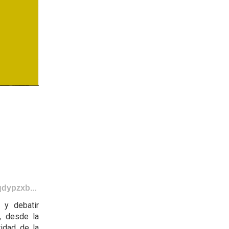
dypzxb...
 y debatir
, desde la
ridad de la