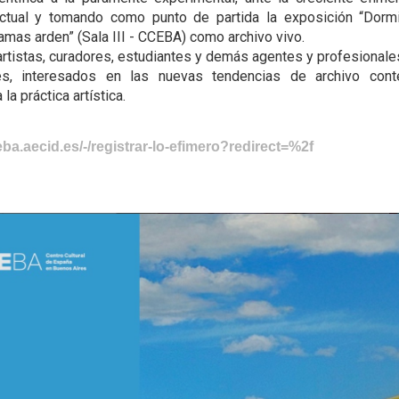
actual y tomando como punto de partida la exposición “Dormi
amas arden” (Sala III - CCEBA) como archivo vivo.
 artistas, curadores, estudiantes y demás agentes y profesionales
les, interesados en las nuevas tendencias de archivo con
 la práctica artística.
:
eba.aecid.es/-/registrar-lo-efimero?redirect=%2f