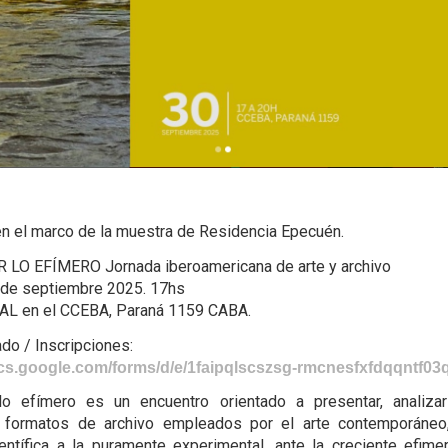
en el marco de la muestra de Residencia Epecuén.
 LO EFÍMERO Jornada iberoamericana de arte y archivo
 de septiembre 2025. 17hs
L en el CCEBA, Paraná 1159 CABA.
ado / Inscripciones:
ocs.google.com/forms/d/e/1faipqlscszsg-rmcnesfxfdqqntf03q
 lo efímero es un encuentro orientado a presentar, analizar
s formatos de archivo empleados por el arte contemporáneo
ientífica a la puramente experimental, ante la creciente efime