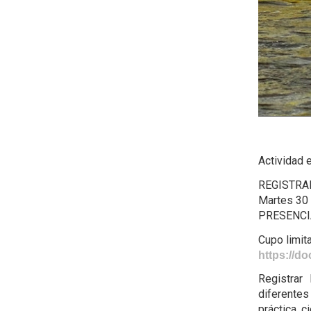
Actividad 
REGISTRAR
Martes 30
PRESENCIA
Cupo limit
https://d
Registrar
diferente
práctica c